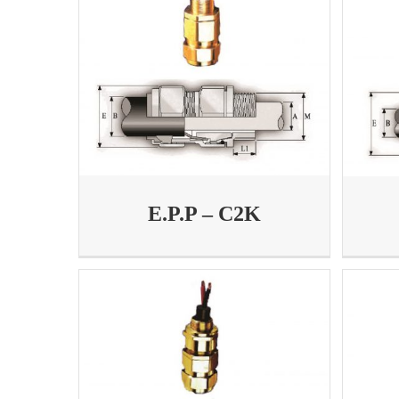
E.P.P – C2K