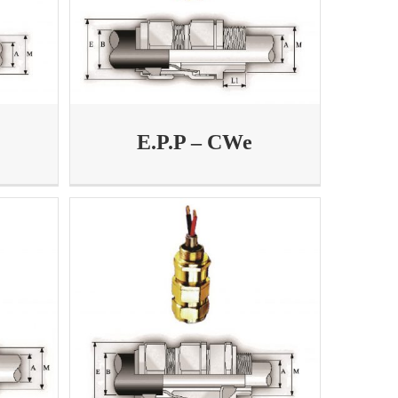
E.P.P – CWe