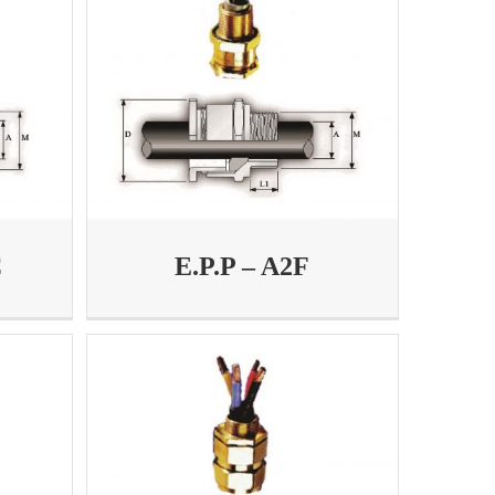
C
E.P.P – A2F