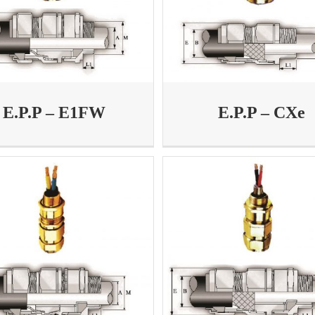
E.P.P – E1FW
E.P.P – CXe