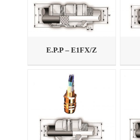
E.P.P – E1FX/Z