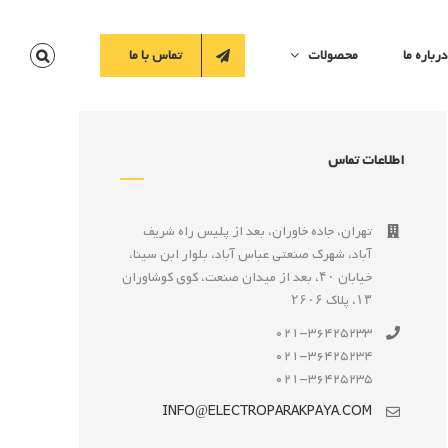
درباره ما
محصولات
تماس با ما
اطلاعات تماس
تهران، جاده خاوران، بعد از پليس راه شريف
آباد، شهرک صنعتى عباس آباد، بلوار ابن سينا،
خيابان ۴۰، بعد از ميدان صنعت، كوی كوشاوران
۱۳، پلاک ۲۶۰۶
021-36425233
021-36425234
021-36425235
INFO@ELECTROPARAKPAYA.COM