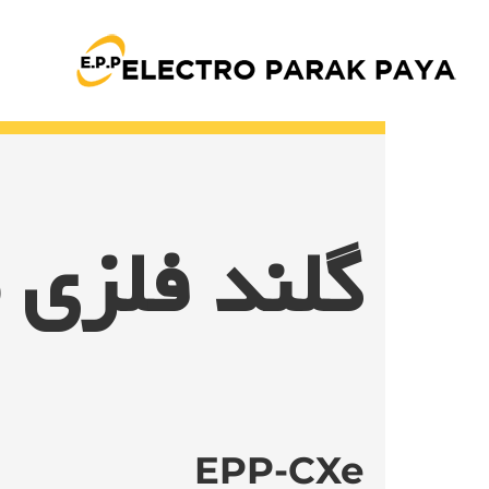
Ski
t
conten
گلند فلزی 
EPP-CXe