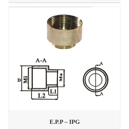
E.P.P – IPG