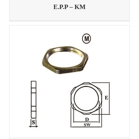
E.P.P – KM