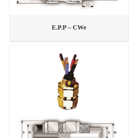
E.P.P – CWe