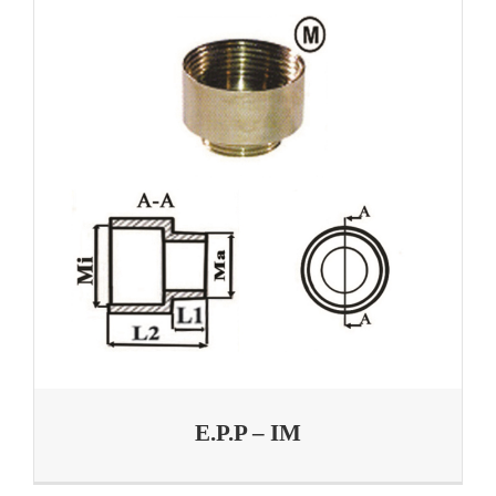
E.P.P – IM