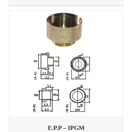
E.P.P – IPGM