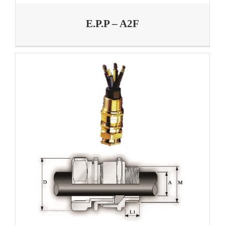
E.P.P – A2F