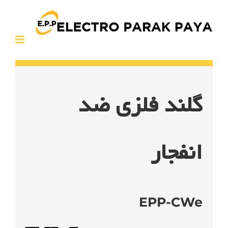
Ski
t
conten
گلند فلزی ضد
انفجار
EPP-CWe