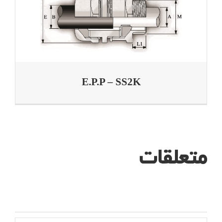
E.P.P – SS2K
متعلقات