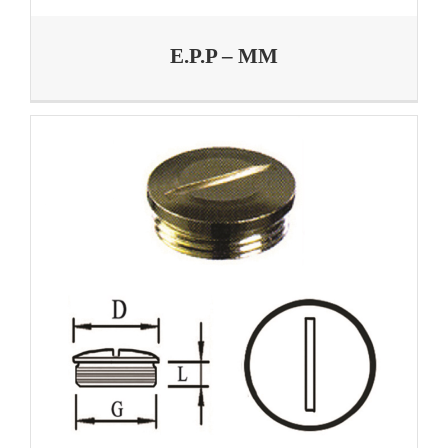
E.P.P – MM