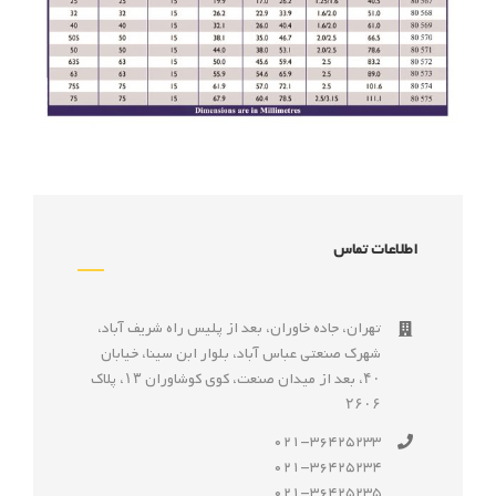
اطلاعات تماس
تهران، جاده خاوران، بعد از پليس راه شريف آباد،
شهرک صنعتى عباس آباد، بلوار ابن سينا، خيابان
۴۰، بعد از ميدان صنعت، كوی كوشاوران ۱۳، پلاک
۲۶۰۶
021-36425233
021-36425234
021-36425235