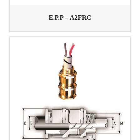
E.P.P – A2FRC