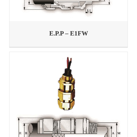
E.P.P – E1FW