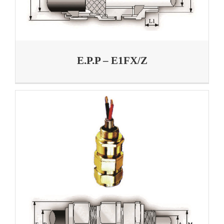
E.P.P – E1FX/Z