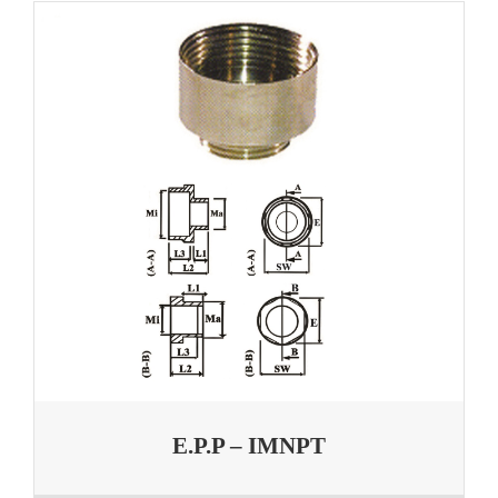
E.P.P – IMNPT