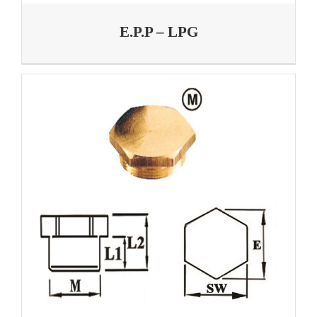
E.P.P – LPG