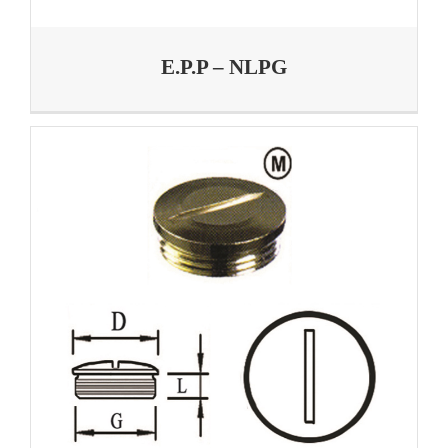
E.P.P – NLPG