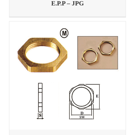
E.P.P – JPG