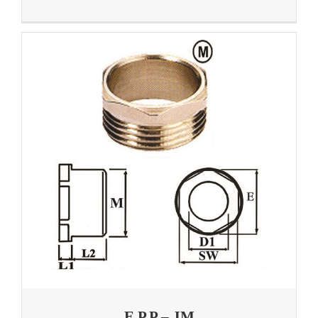
E.P.P – JM