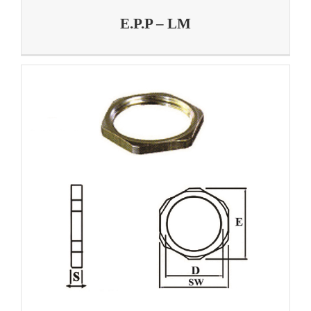
E.P.P – LM