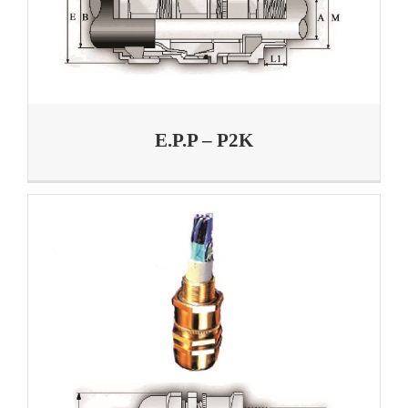
E.P.P – P2K