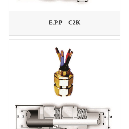
E.P.P – C2K