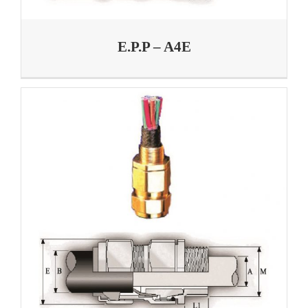
E.P.P – A4E