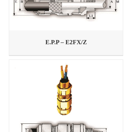
E.P.P – E2FX/Z