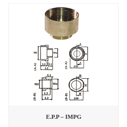
E.P.P – IMPG