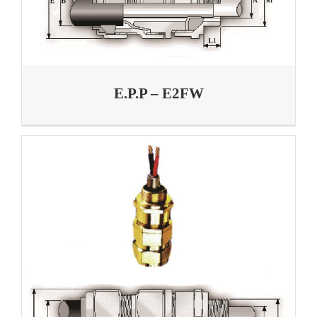
E.P.P – E2FW