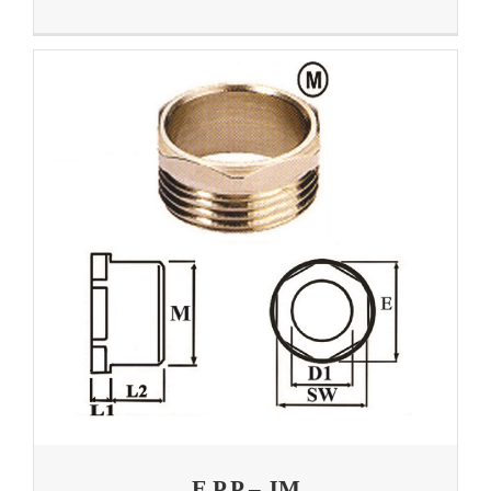
E.P.P – JM