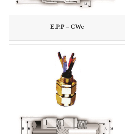
E.P.P – CWe