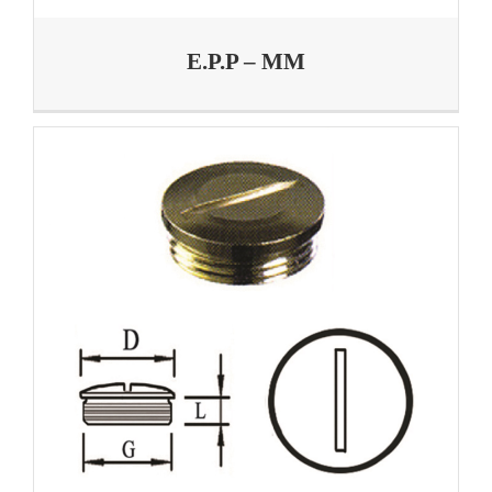
E.P.P – MM