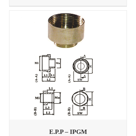
E.P.P – IPGM