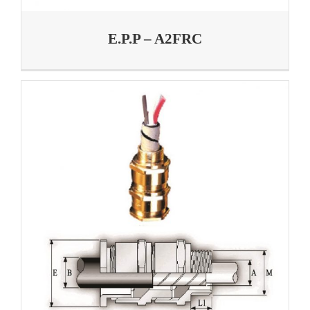
E.P.P – A2FRC