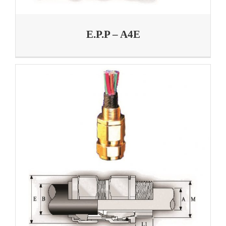
E.P.P – A4E