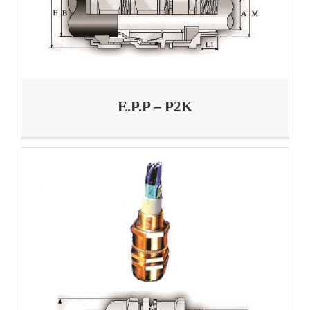
E.P.P – P2K