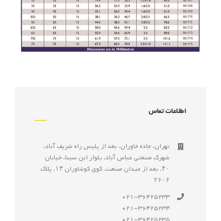
اطلاعات تماس
تهران، جاده خاوران، بعد از پليس راه شريف آباد،
شهرک صنعتى عباس آباد، بلوار ابن سينا، خيابان
۴۰، بعد از ميدان صنعت، كوی كوشاوران ۱۳، پلاک
۲۶۰۶
021-36425233
021-36425234
021-36425235