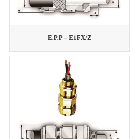
E.P.P – E1FX/Z