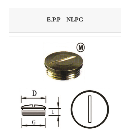
E.P.P – NLPG