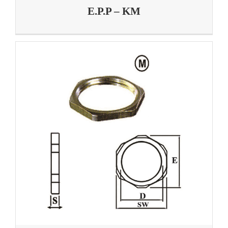
E.P.P – KM