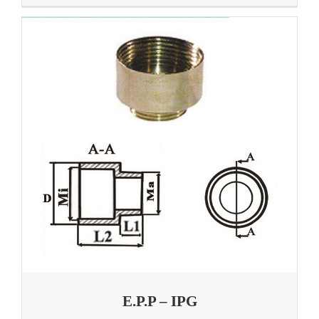
E.P.P – IPG