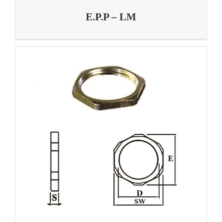
E.P.P – LM