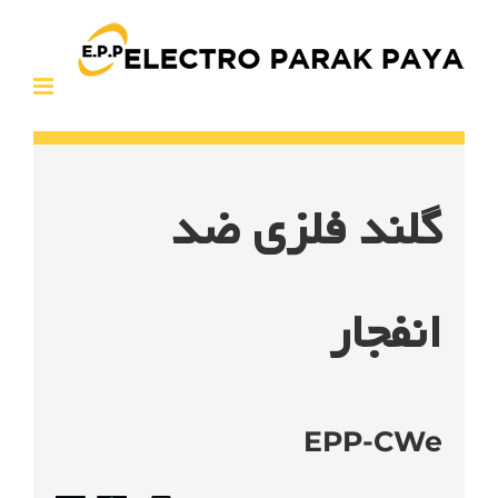
Ski
t
conten
گلند فلزی ضد
انفجار
EPP-CWe