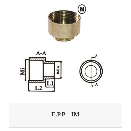
E.P.P – IM