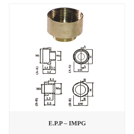
E.P.P – IMPG