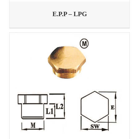
E.P.P – LPG