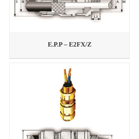
E.P.P – E2FX/Z