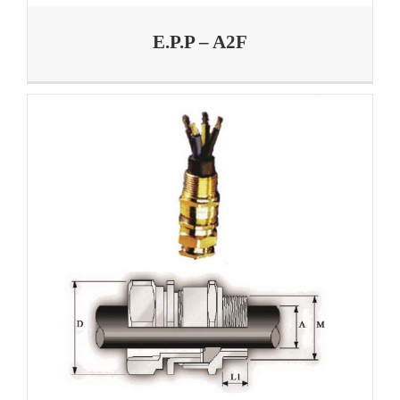
E.P.P – A2F