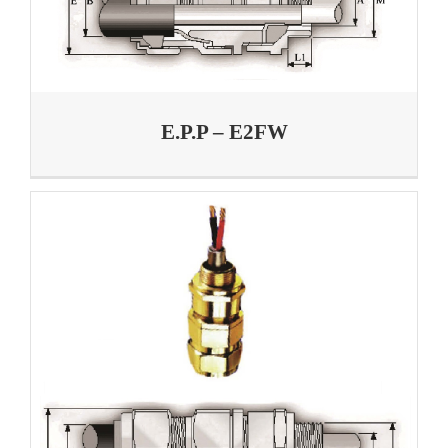
E.P.P – E2FW