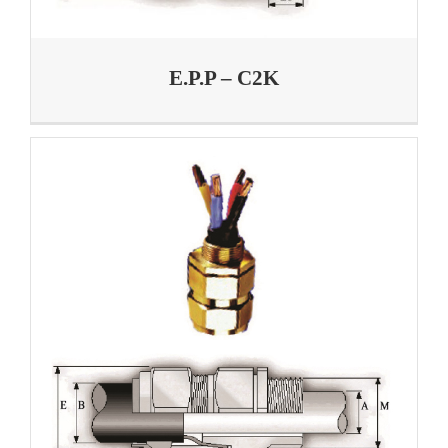
E.P.P – C2K