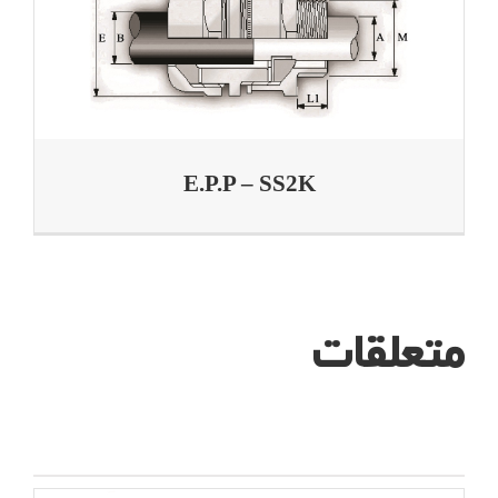
E.P.P – SS2K
متعلقات