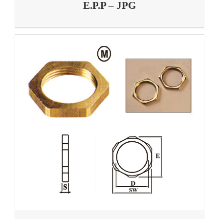
E.P.P – JPG