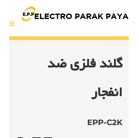
Ski
t
conten
گلند فلزی ضد
انفجار
EPP-C2K