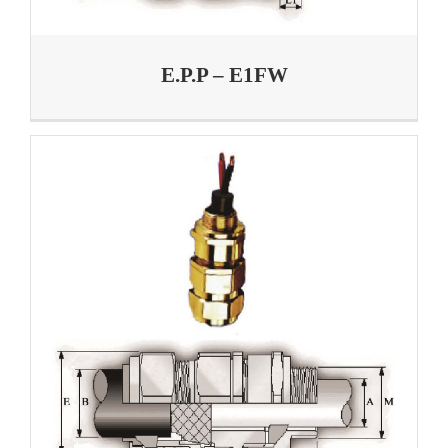
E.P.P – E1FW