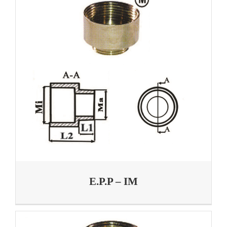
E.P.P – IM