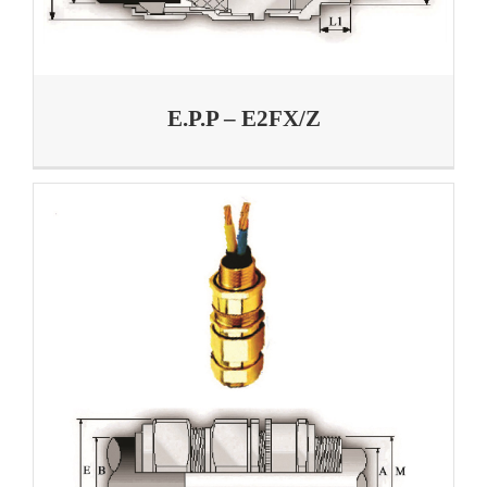
E.P.P – E2FX/Z