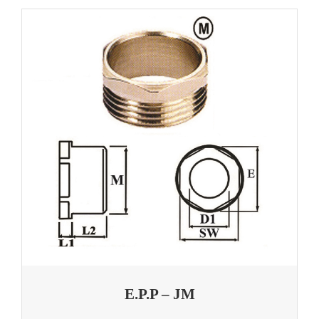
E.P.P – JM