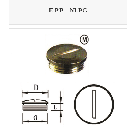
E.P.P – NLPG