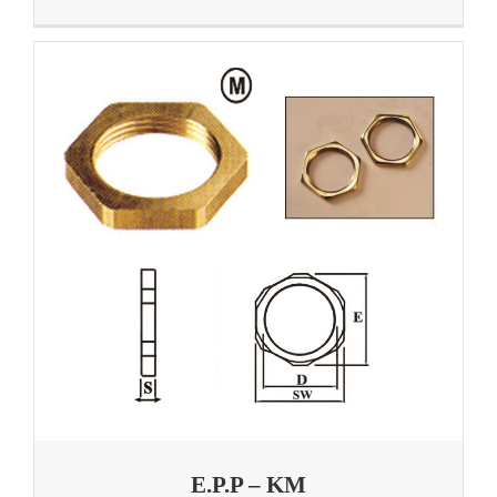
E.P.P – KM