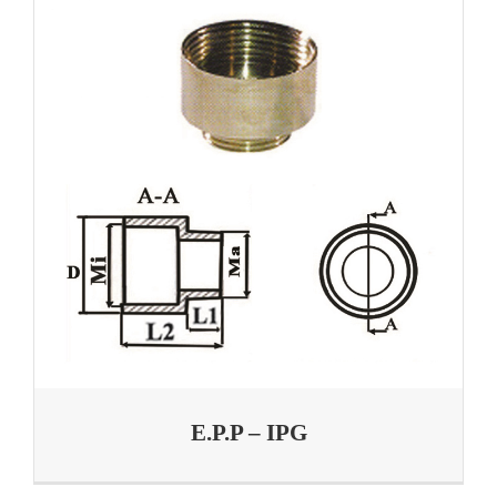
E.P.P – IPG