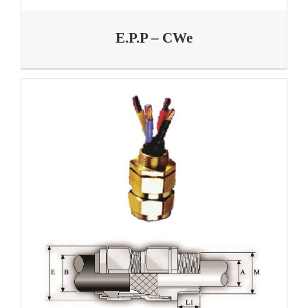
E.P.P – CWe