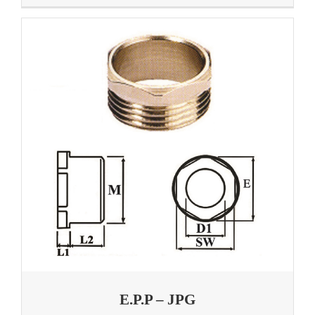
E.P.P – JPG