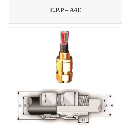
E.P.P – A4E