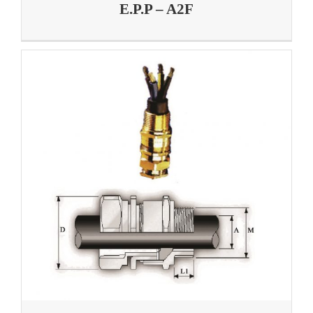
E.P.P – A2F