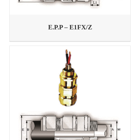
E.P.P – E1FX/Z