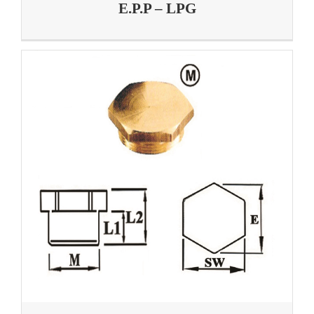
E.P.P – LPG