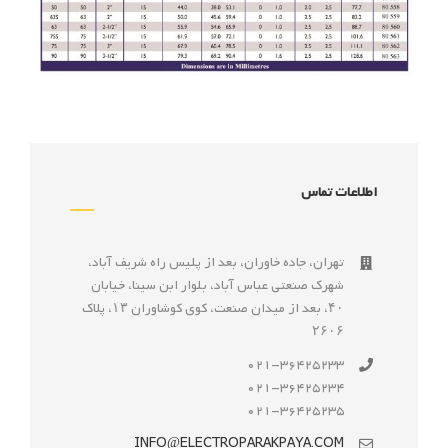
اطلاعات تماس
تهران، جاده خاوران، بعد از پليس راه شريف آباد،
شهرک صنعتى عباس آباد، بلوار ابن سينا، خيابان
۴۰، بعد از ميدان صنعت، كوی كوشاوران ۱۳، پلاک
۲۶۰۶
021-36425233
021-36425234
021-36425235
INFO@ELECTROPARAKPAYA.COM