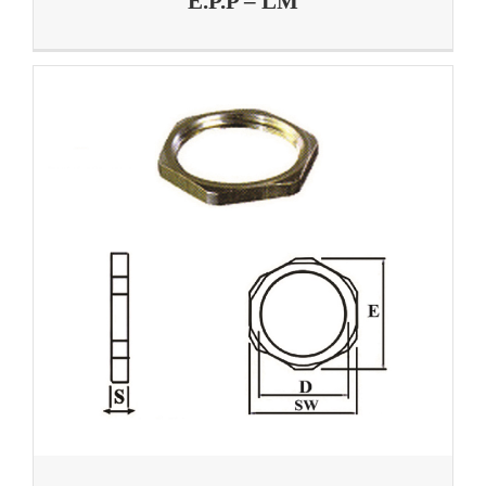
E.P.P – LM