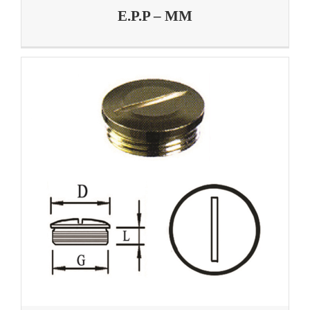
E.P.P – MM