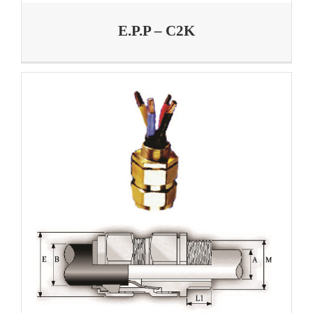
E.P.P – C2K