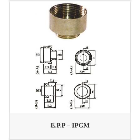
E.P.P – IPGM