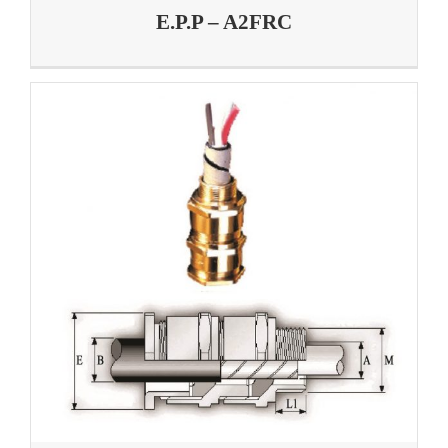
E.P.P – A2FRC