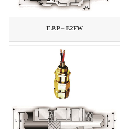
E.P.P – E2FW