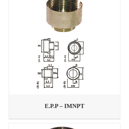
E.P.P – IMNPT