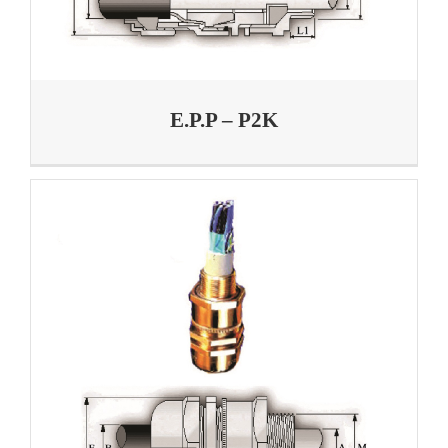
E.P.P – P2K