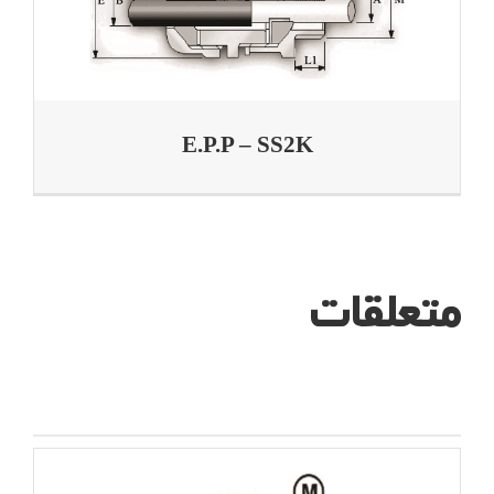
E.P.P – SS2K
متعلقات