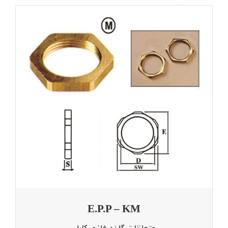
E.P.P – KM