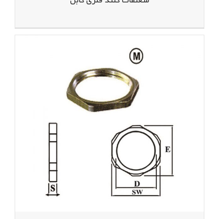
متعلقات گلند فلزی کابل