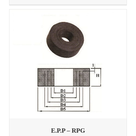
E.P.P – RPG