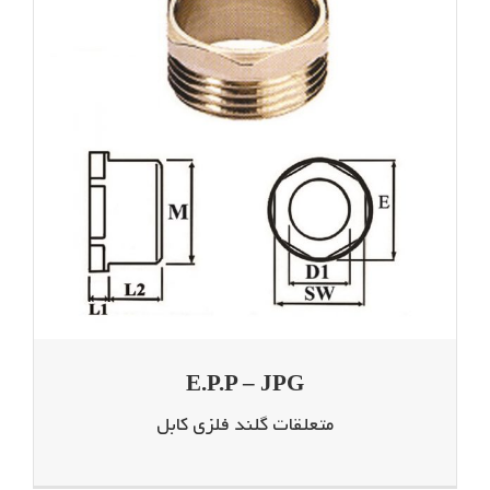
E.P.P – JPG
متعلقات گلند فلزی کابل