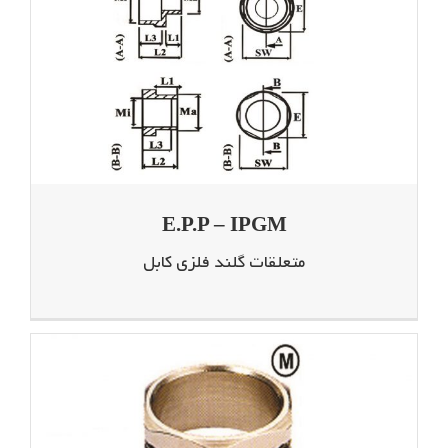
E.P.P – IPGM
متعلقات گلند فلزی کابل