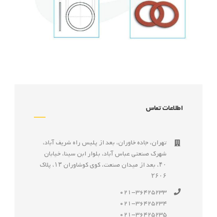
اطلاعات تماس
تهران، جاده خاوران، بعد از پليس راه شريف آباد،
شهرک صنعتى عباس آباد، بلوار ابن سينا، خيابان
۴۰، بعد از ميدان صنعت، كوی كوشاوران ۱۳، پلاک
۲۶۰۶
021-36425233
021-36425234
021-36425235