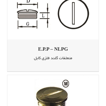
E.P.P – NLPG
متعلقات گلند فلزی کابل