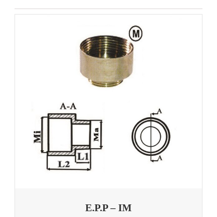
E.P.P – IM