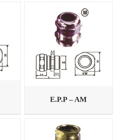
E.P.P – AM