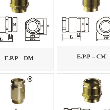
E.P.P – CM
E.P.P – DM