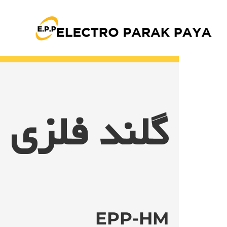
Ski
t
conten
گلند فلزی
EPP-HM