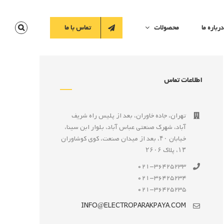
درباره ما
محصولات
تماس با ما
اطلاعات تماس
تهران، جاده خاوران، بعد از پليس راه شريف
آباد، شهرک صنعتى عباس آباد، بلوار ابن سينا،
خيابان ۴۰، بعد از ميدان صنعت، كوی كوشاوران
۱۳، پلاک ۲۶۰۶
021-36425233
021-36425234
021-36425235
INFO@ELECTROPARAKPAYA.COM