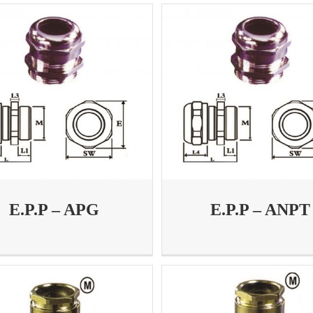
E.P.P – APG
E.P.P – ANPT