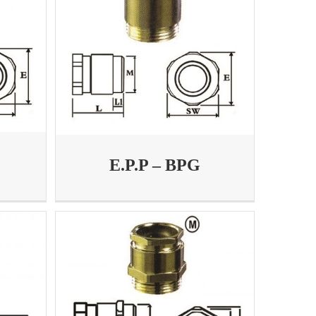
E.P.P – BPG