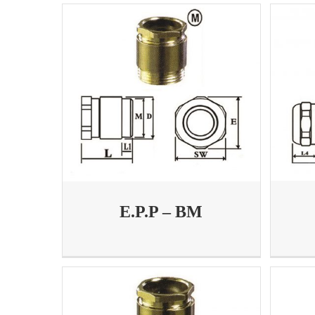
E.P.P – BM