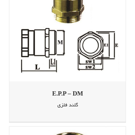
E.P.P – DM
گلند فلزی