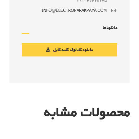
021-36425235
INFO@ELECTROPARAKPAYA.COM
دانلودها
دانلود کاتالوگ گلند کابل
محصولات مشابه