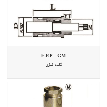
E.P.P – GM
گلند فلزی