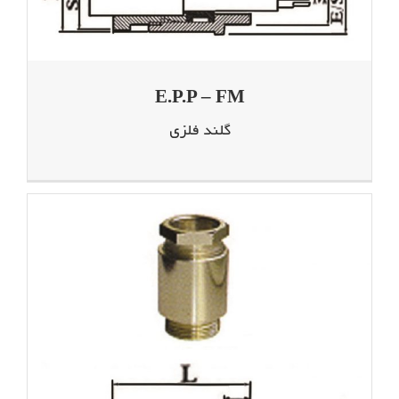
E.P.P – FM
گلند فلزی