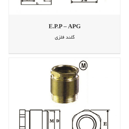
E.P.P – APG
گلند فلزی