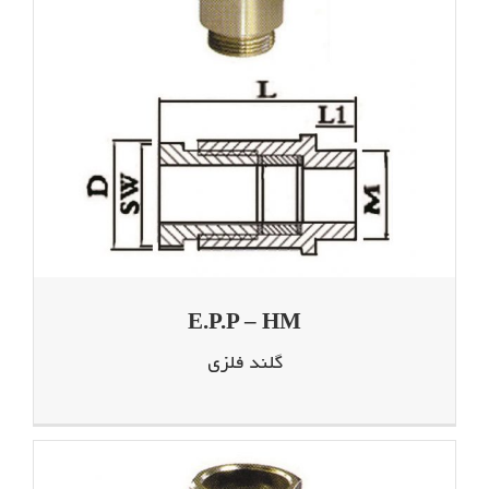
E.P.P – HM
گلند فلزی