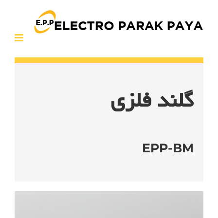
Ski
t
conten
گلند فلزی
EPP-BM