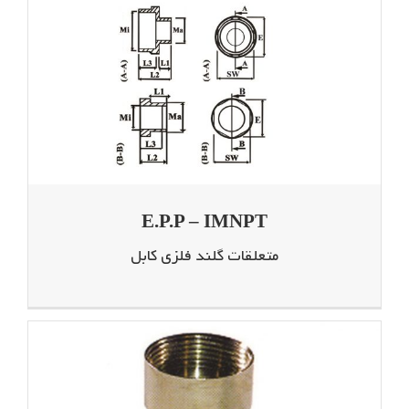
E.P.P – IMNPT
متعلقات گلند فلزی کابل