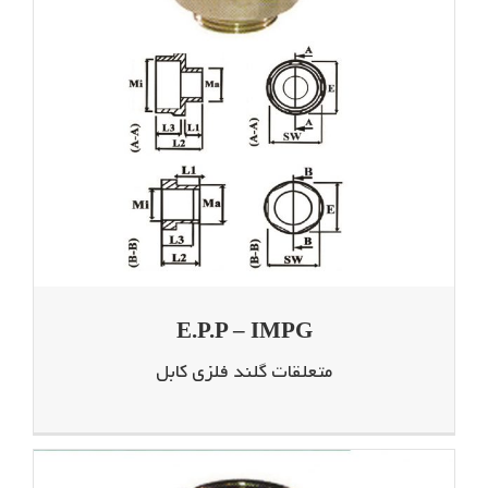
E.P.P – IMPG
متعلقات گلند فلزی کابل