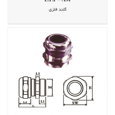
گلند فلزی