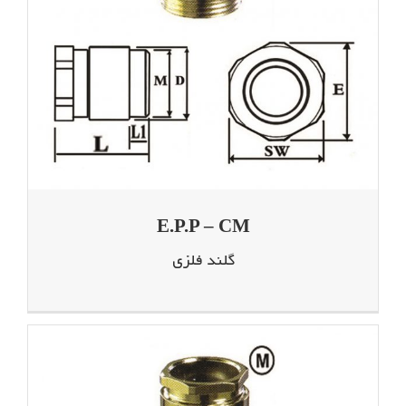
E.P.P – CM
گلند فلزی