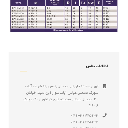
اطلاعات تماس
تهران، جاده خاوران، بعد از پليس راه شريف آباد،
شهرک صنعتى عباس آباد، بلوار ابن سينا، خيابان
۴۰، بعد از ميدان صنعت، كوی كوشاوران ۱۳، پلاک
۲۶۰۶
021-36425233
021-36425234