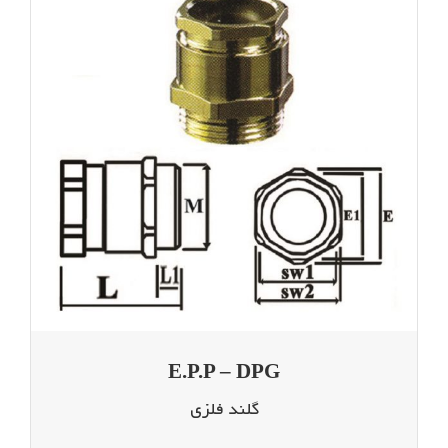
E.P.P – DPG
گلند فلزی