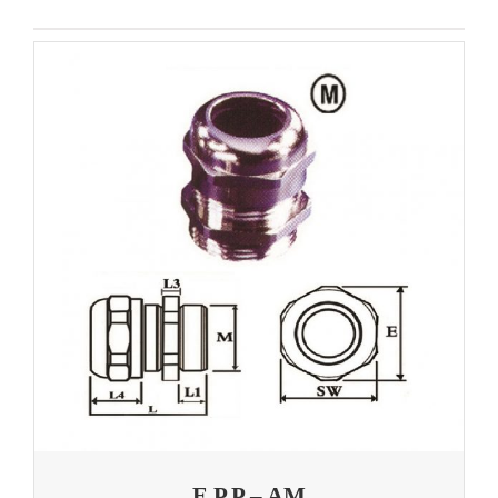
E.P.P – AM