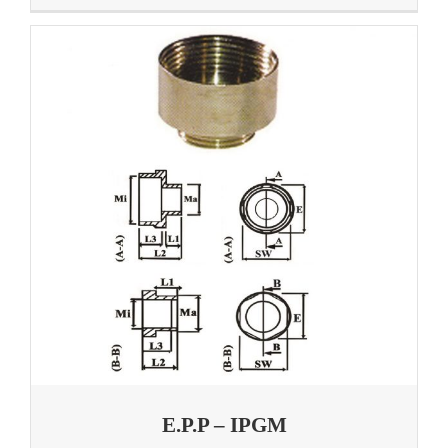
E.P.P – IPGM