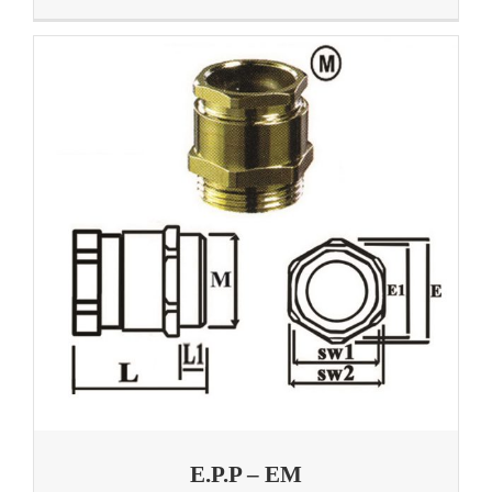
E.P.P – EM