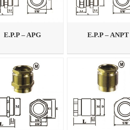
E.P.P – APG
E.P.P – ANPT