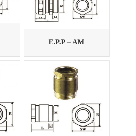
E.P.P – AM