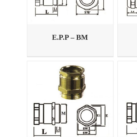
E.P.P – BM