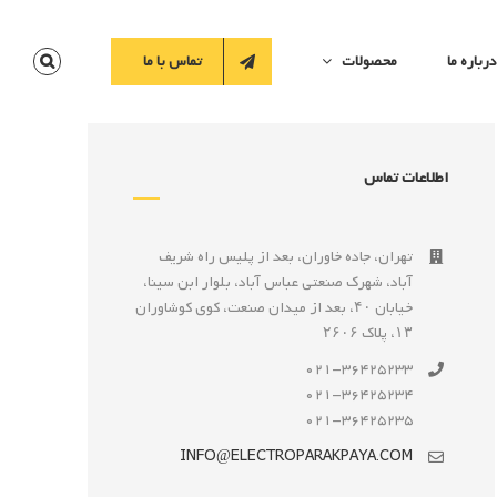
درباره ما
محصولات
تماس با ما
اطلاعات تماس
تهران، جاده خاوران، بعد از پليس راه شريف
آباد، شهرک صنعتى عباس آباد، بلوار ابن سينا،
خيابان ۴۰، بعد از ميدان صنعت، كوی كوشاوران
۱۳، پلاک ۲۶۰۶
021-36425233
021-36425234
021-36425235
INFO@ELECTROPARAKPAYA.COM