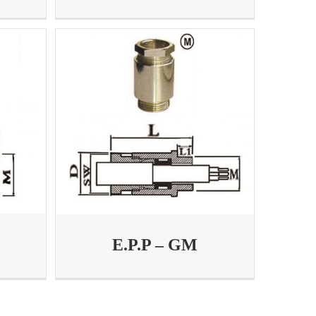
E.P.P – GM