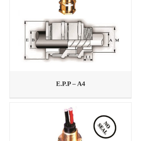
E.P.P – A4