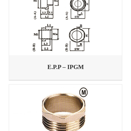
E.P.P – IPGM