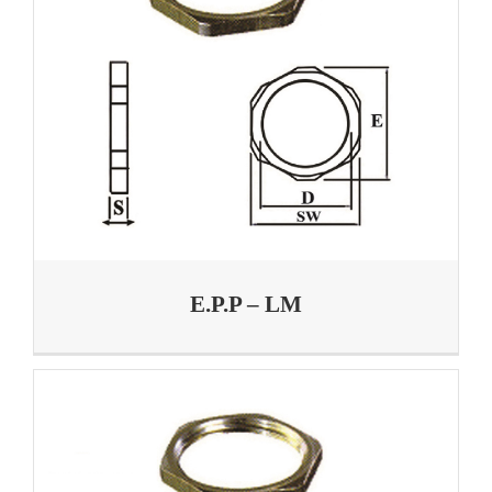
E.P.P – LM