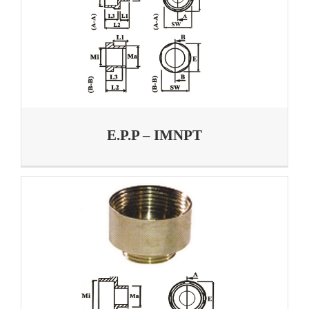
E.P.P – IMNPT