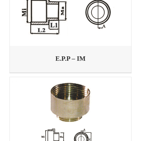
E.P.P – IM