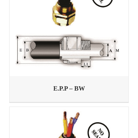
E.P.P – BW