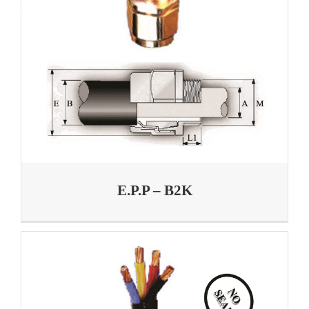
E.P.P – B2K