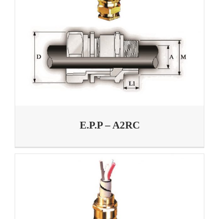
E.P.P – A2RC