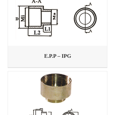
E.P.P – IPG