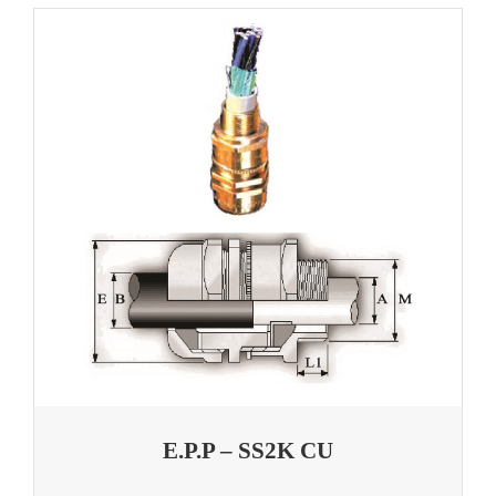
E.P.P – SS2K CU