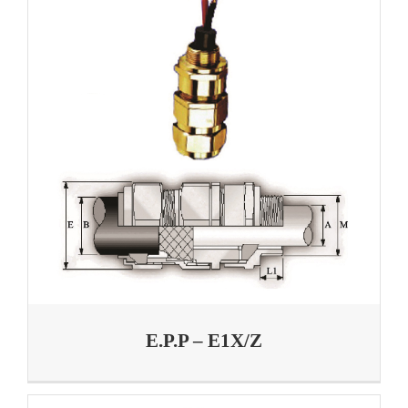
E.P.P – E1X/Z