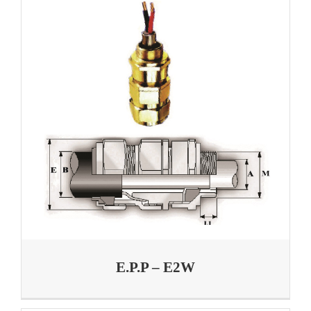
E.P.P – E2W