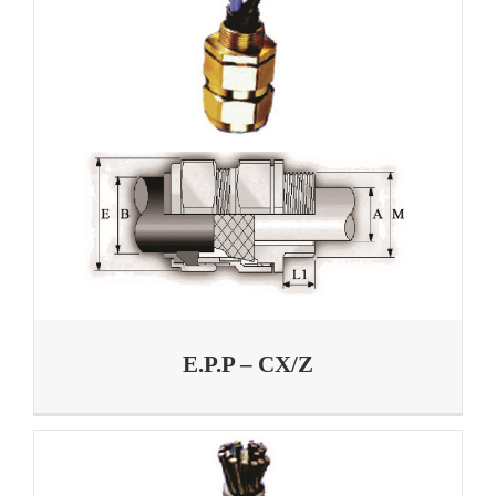
E.P.P – CX/Z