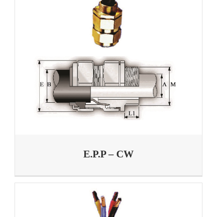
E.P.P – CW