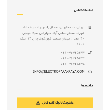
اطلاعات تماس
تهران، جاده خاوران، بعد از پليس راه شريف آباد،
شهرک صنعتى عباس آباد، بلوار ابن سينا، خيابان
۴۰، بعد از ميدان صنعت، كوی كوشاوران ۱۳، پلاک
۲۶۰۶
021-36425233
021-36425234
021-36425235
INFO@ELECTROPARAKPAYA.COM
دانلودها
دانلود کاتالوگ گلند کابل