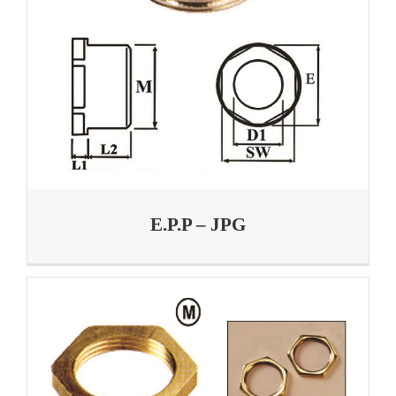
E.P.P – JPG