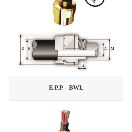
E.P.P – BWL