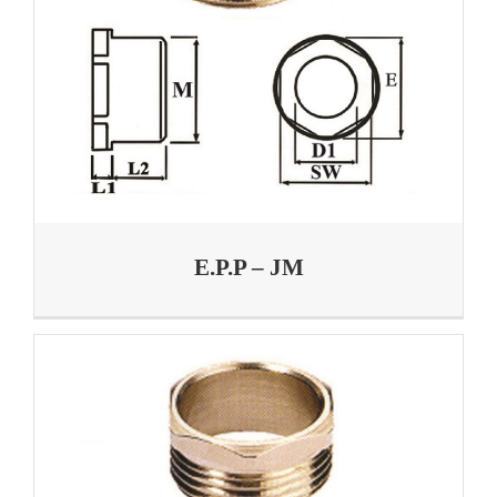
E.P.P – JM