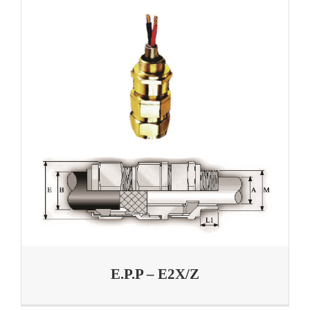
E.P.P – E2X/Z