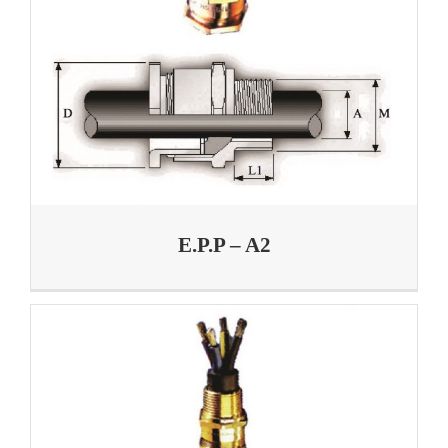
E.P.P – A2