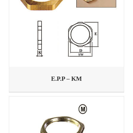
E.P.P – KM