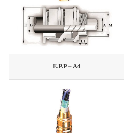
E.P.P – A4