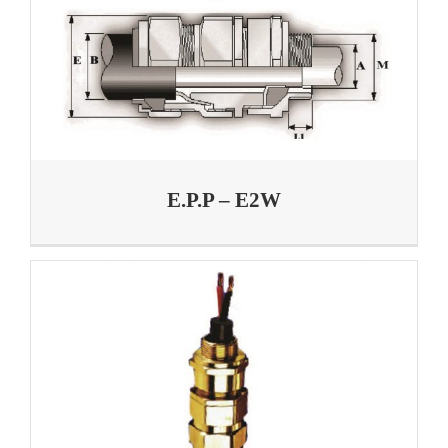
E.P.P – E2W