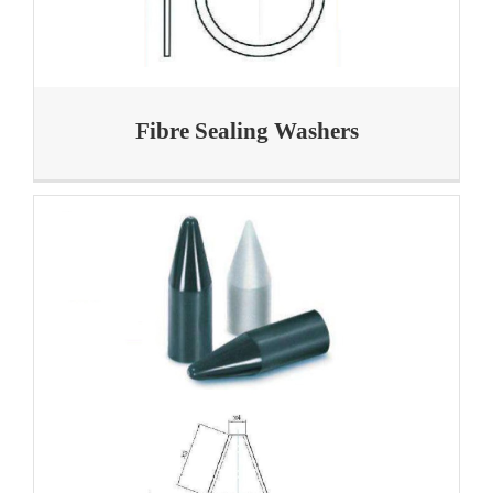
Fibre Sealing Washers
شرود – Shroud