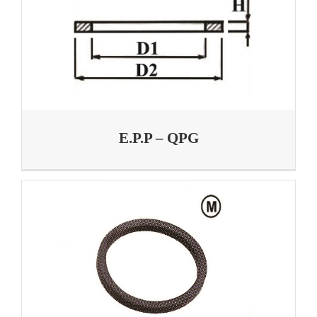
E.P.P – QPG