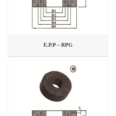
E.P.P – RPG