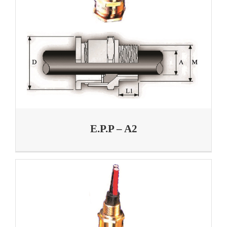
E.P.P – A2