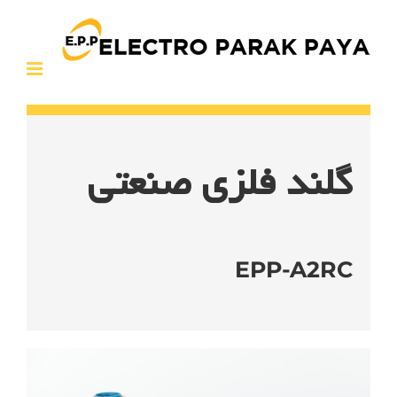
Ski
t
conten
گلند فلزی صنعتی
EPP-A2RC