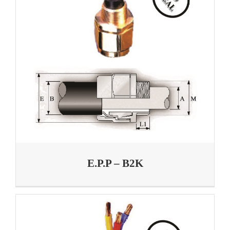
E.P.P – B2K