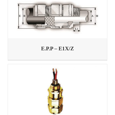
E.P.P – E1X/Z