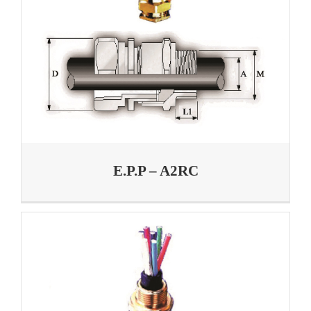
E.P.P – A2RC