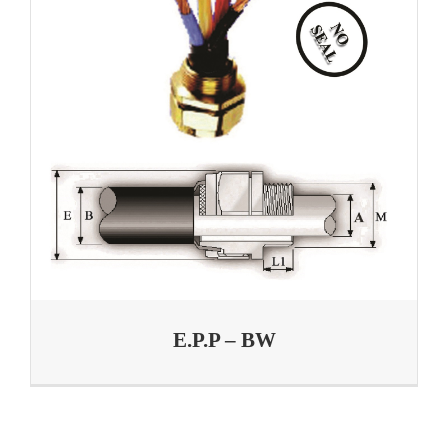
E.P.P – BW