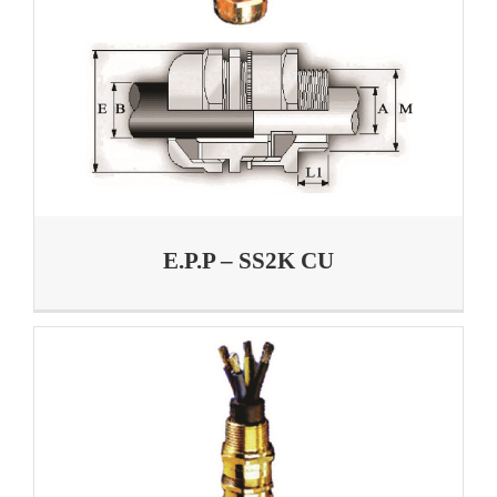
E.P.P – SS2K CU