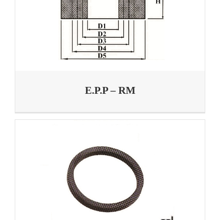
E.P.P – RM