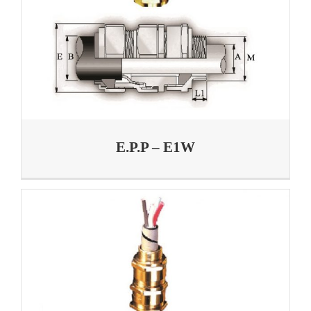
E.P.P – E1W