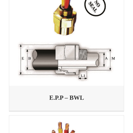
E.P.P – BWL