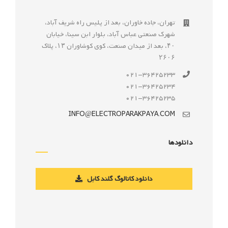
تهران، جاده خاوران، بعد از پليس راه شريف آباد،
شهرک صنعتى عباس آباد، بلوار ابن سينا، خيابان
۴۰، بعد از ميدان صنعت، كوی كوشاوران ۱۳، پلاک
۲۶۰۶
021-36425233
021-36425234
021-36425235
INFO@ELECTROPARAKPAYA.COM
دانلودها
دانلود کاتالوگ گلند کابل