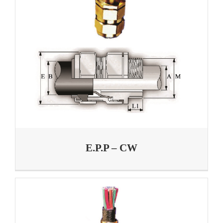
E.P.P – CW