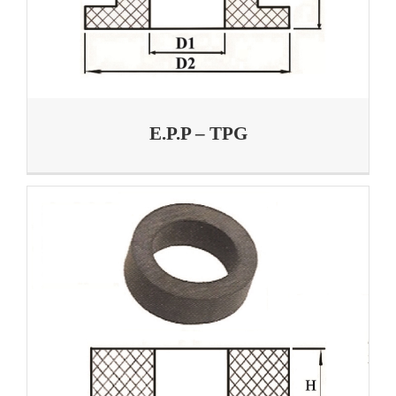
E.P.P – TPG