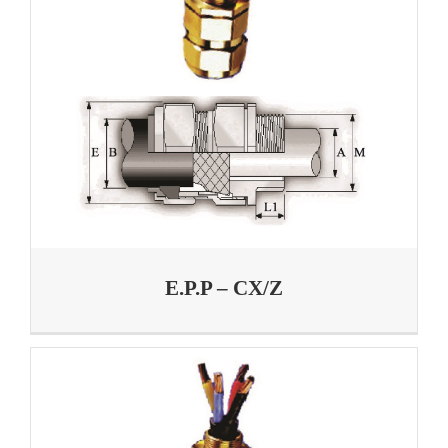
E.P.P – CX/Z