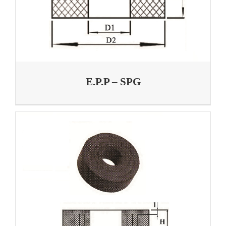
E.P.P – SPG