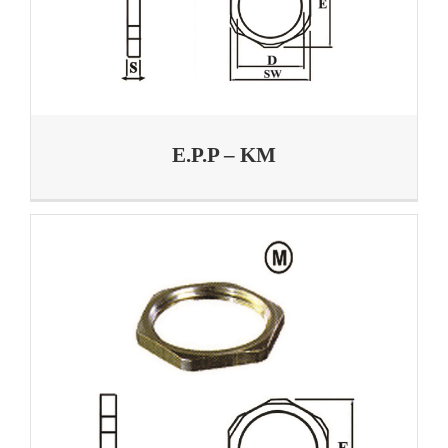
E.P.P – KM