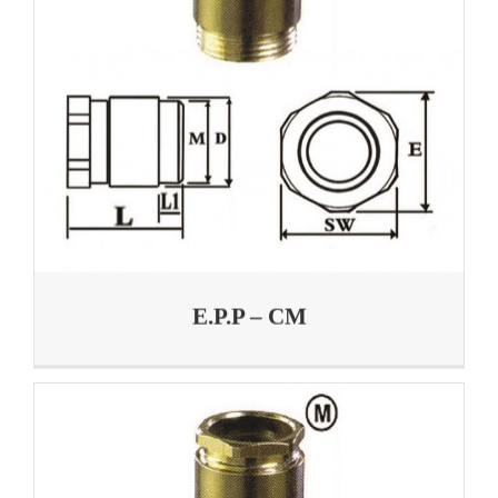
E.P.P – CM