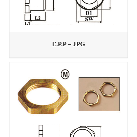
E.P.P – JPG