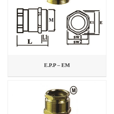
E.P.P – EM