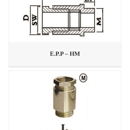
E.P.P – HM