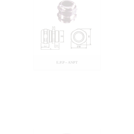
E.P.P – ANPT