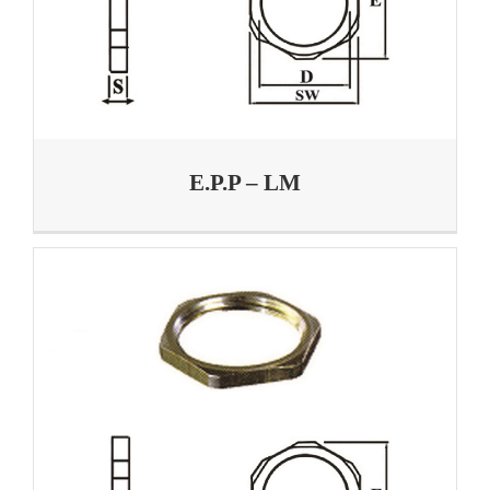
E.P.P – LM