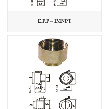
E.P.P – IMNPT