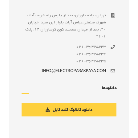
تهران، جاده خاوران، بعد از پليس راه شريف آباد،
شهرک صنعتى عباس آباد، بلوار ابن سينا، خيابان
۴۰، بعد از ميدان صنعت، كوی كوشاوران ۱۳، پلاک
۲۶۰۶
021-36425233
021-36425234
021-36425235
INFO@ELECTROPARAKPAYA.COM
دانلودها
دانلود کاتالوگ گلند کابل