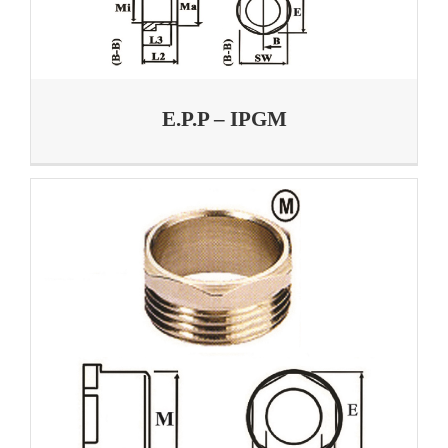
E.P.P – IPGM