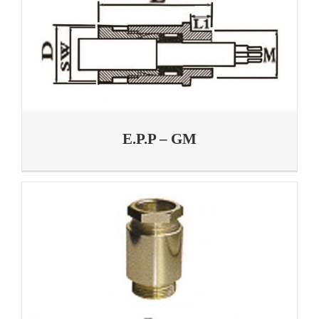
E.P.P – GM