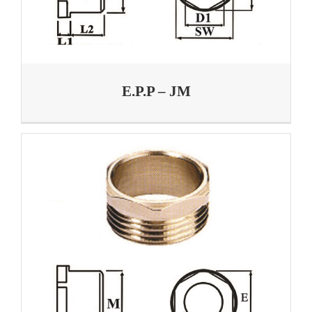
E.P.P – JM