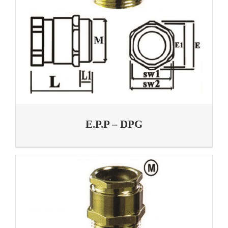
E.P.P – DPG