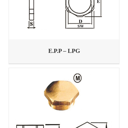
E.P.P – LPG