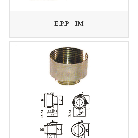
E.P.P – IM