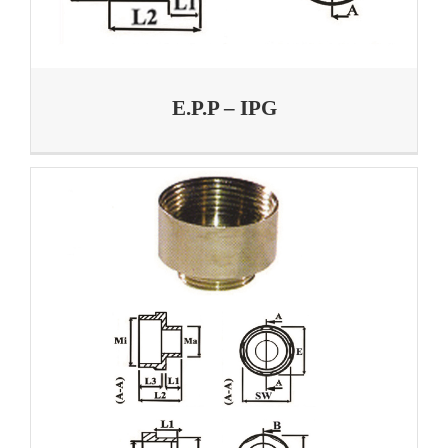
E.P.P – IPG