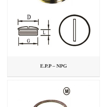
E.P.P – NPG