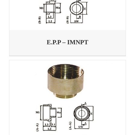
E.P.P – IMNPT