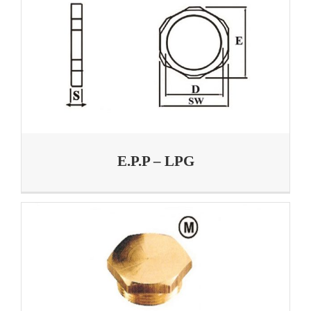
E.P.P – LPG