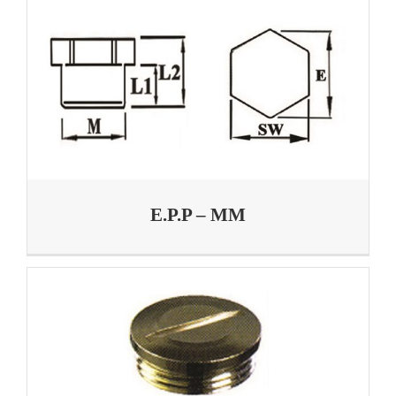
E.P.P – MM