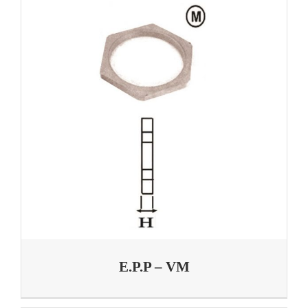
E.P.P – VM