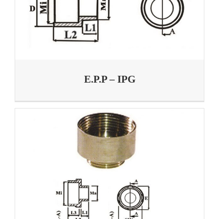
E.P.P – IPG