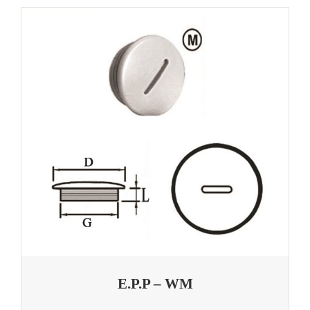
E.P.P – WM