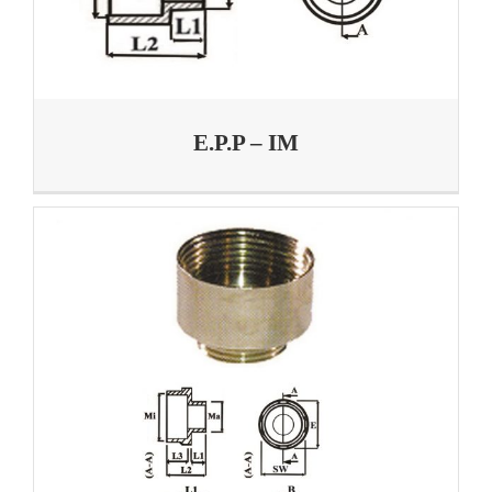
E.P.P – IM