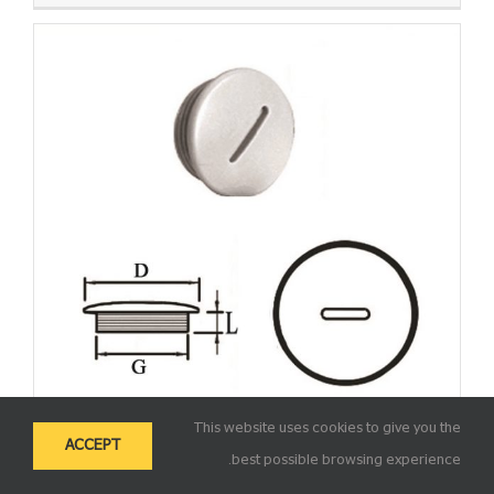
This website uses cookies to give you the
ACCEPT
best possible browsing experience.
E.P.P – WPG