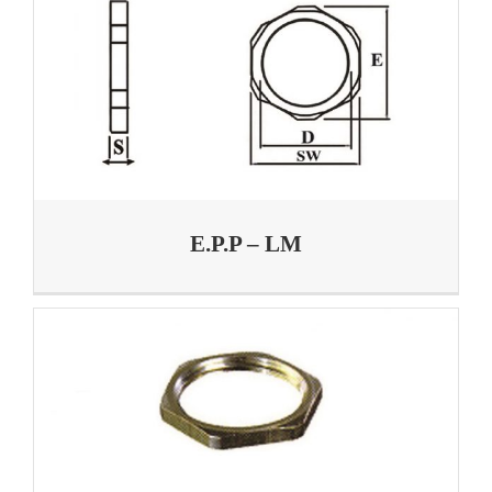
E.P.P – LM