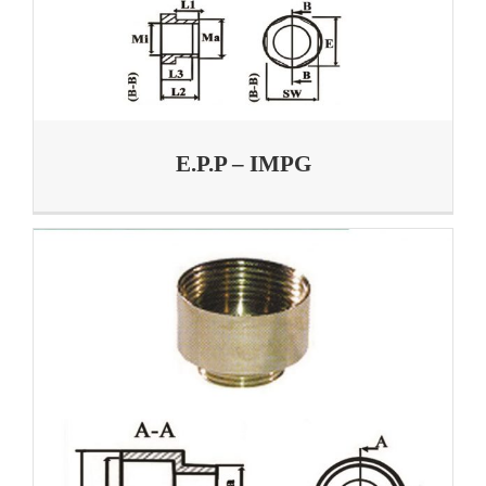
E.P.P – IMPG