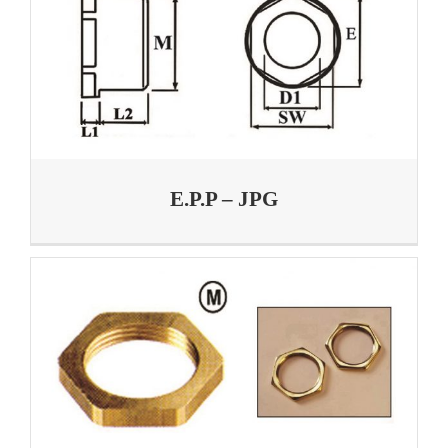
E.P.P – JPG