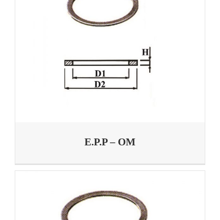
E.P.P – OM