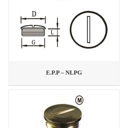
E.P.P – NLPG