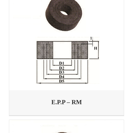
E.P.P – RM