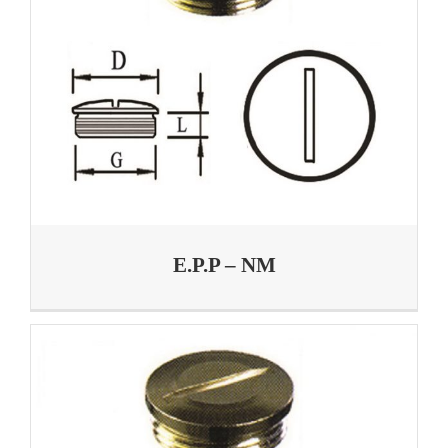
E.P.P – NM