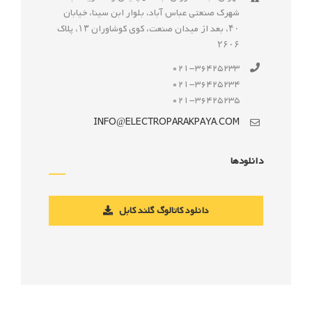
شهرک صنعتى عباس آباد، بلوار ابن سينا، خيابان
۴۰، بعد از ميدان صنعت، كوی كوشاوران ۱۳، پلاک
۲۶۰۶
021-36425233
021-36425234
021-36425235
INFO@ELECTROPARAKPAYA.COM
دانلودها
دانلود کاتالوگ گلند کابل