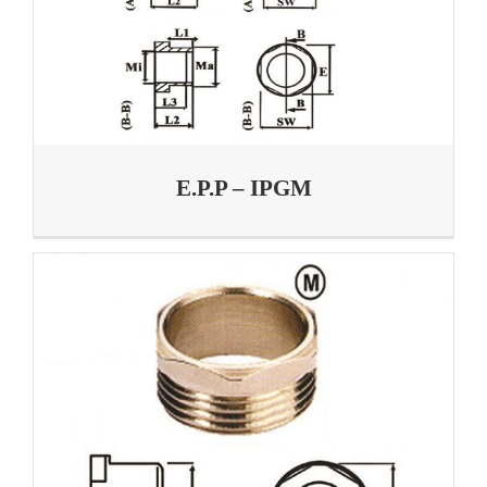
E.P.P – IPGM