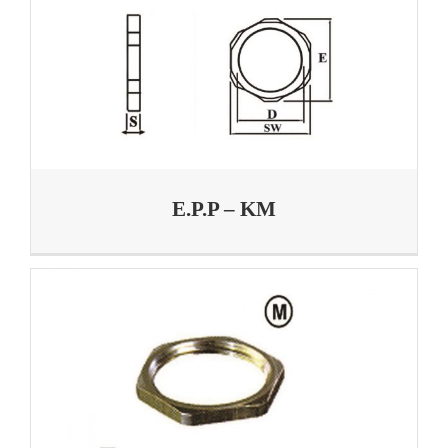
E.P.P – KM