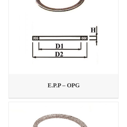
E.P.P – OPG