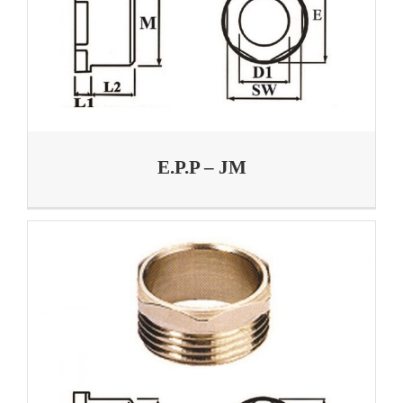
E.P.P – JM