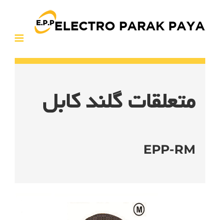
Ski
t
conten
متعلقات گلند کابل
EPP-RM