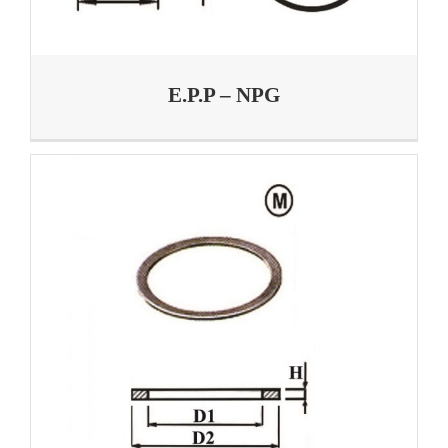
E.P.P – NPG