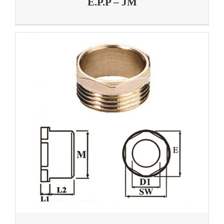
E.P.P – JM