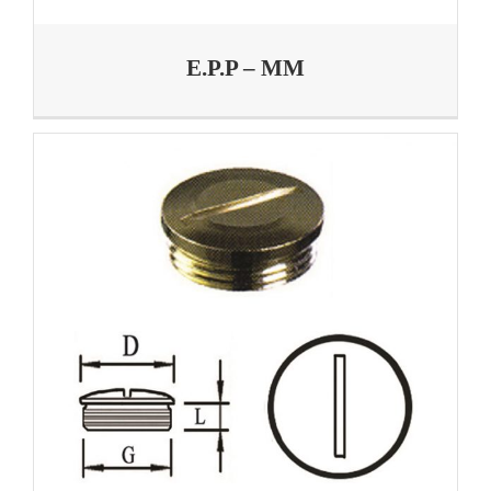
E.P.P – MM