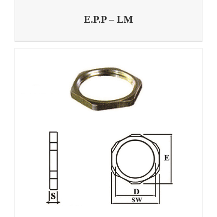
E.P.P – LM