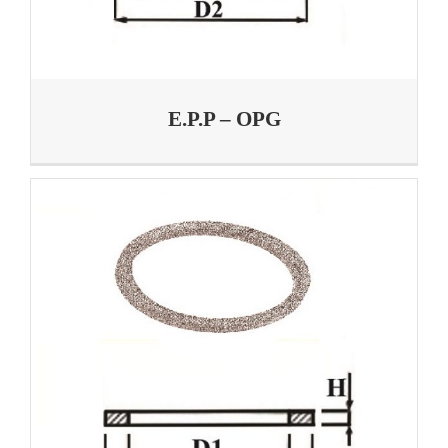
E.P.P – OPG