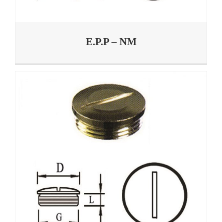
E.P.P – NM