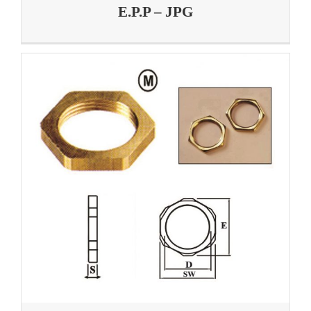
E.P.P – JPG