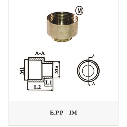
E.P.P – IM