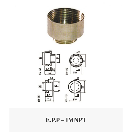
E.P.P – IMNPT