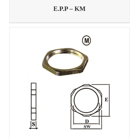
E.P.P – KM