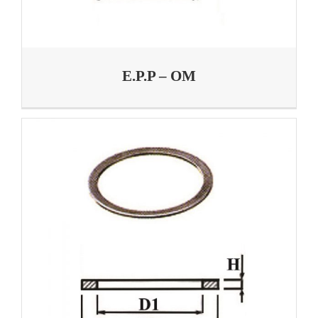
E.P.P – OM