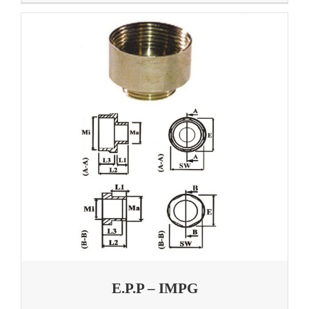
E.P.P – IMPG