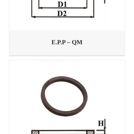
E.P.P – QM