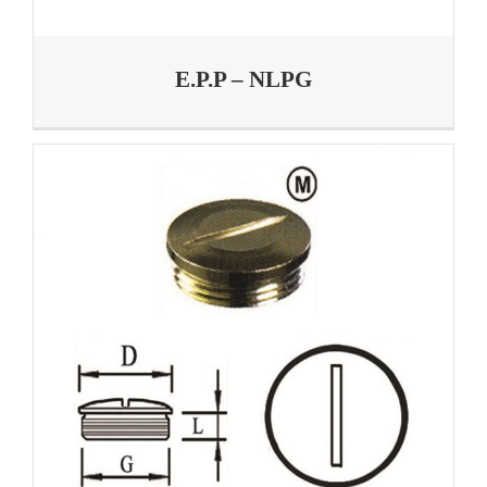
E.P.P – NLPG