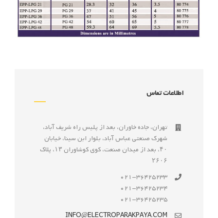
اطلاعات تماس
تهران، جاده خاوران، بعد از پليس راه شريف آباد،
شهرک صنعتى عباس آباد، بلوار ابن سينا، خيابان
۴۰، بعد از ميدان صنعت، كوی كوشاوران ۱۳، پلاک
۲۶۰۶
021-36425233
021-36425234
021-36425235
INFO@ELECTROPARAKPAYA.COM