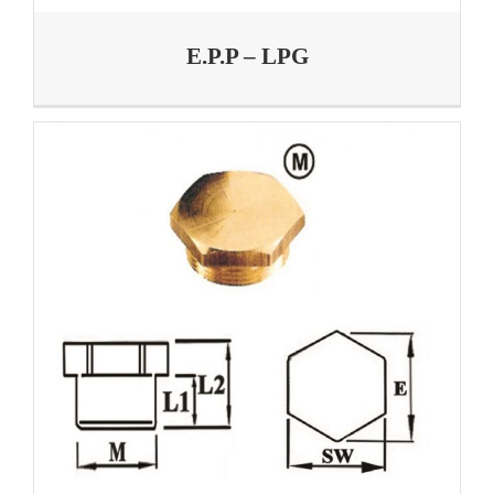
E.P.P – LPG