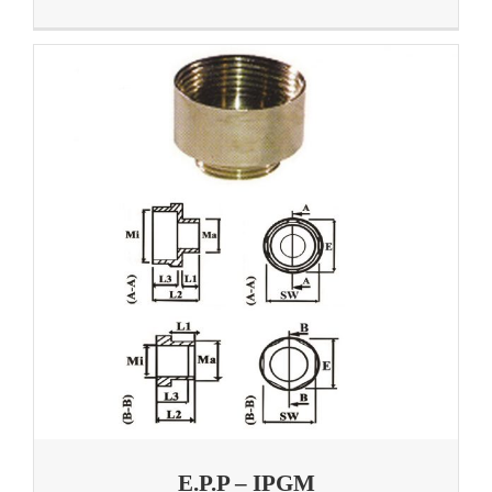
E.P.P – IPGM