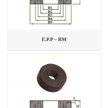
E.P.P – RM