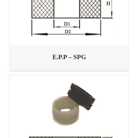
E.P.P – SPG