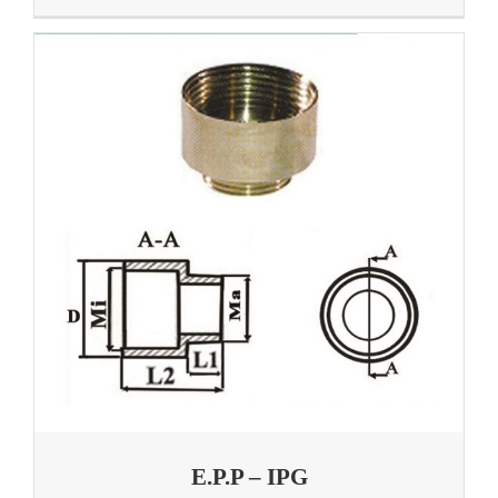
E.P.P – IPG