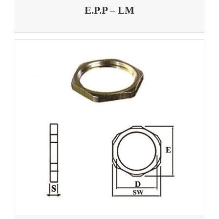
E.P.P – LM