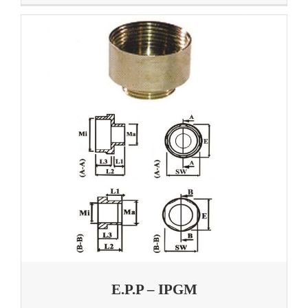
E.P.P – IPGM