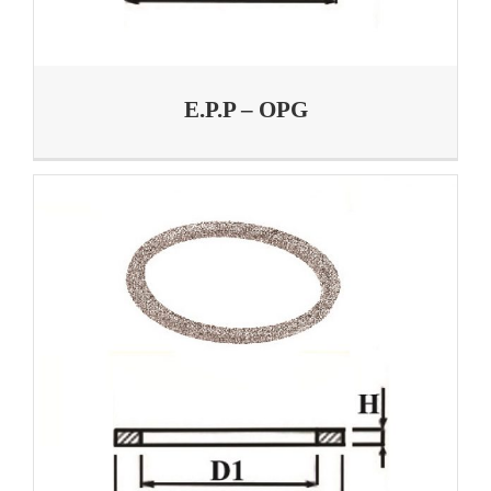
E.P.P – OPG