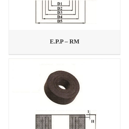
E.P.P – RM