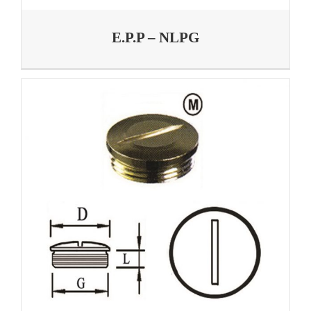
E.P.P – NLPG