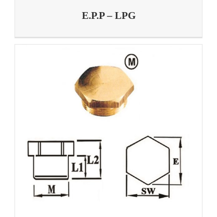
E.P.P – LPG