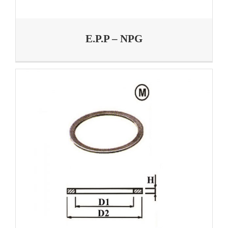
E.P.P – NPG