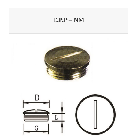
E.P.P – NM