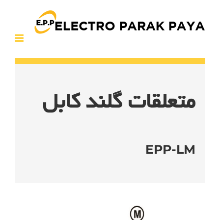
Ski
t
conten
متعلقات گلند کابل
EPP-LM