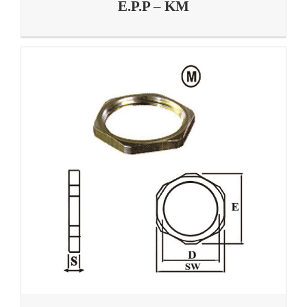
E.P.P – KM