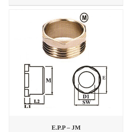
E.P.P – JM