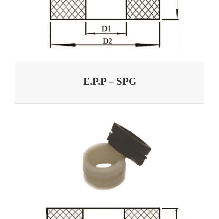
E.P.P – SPG