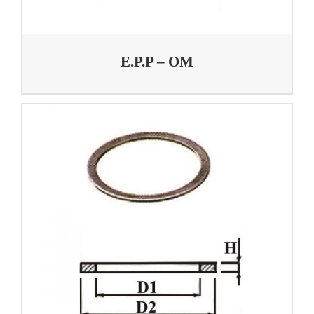
E.P.P – OM