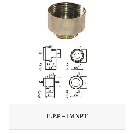
E.P.P – IMNPT