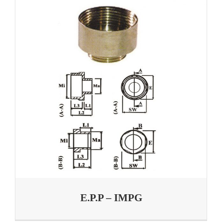
E.P.P – IMPG