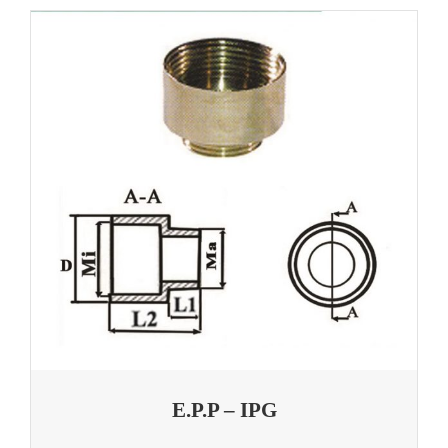
E.P.P – IPG