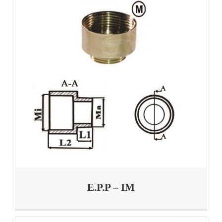
E.P.P – IM