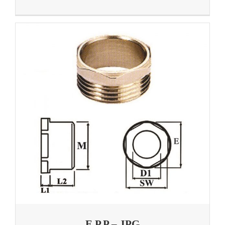
E.P.P – JPG