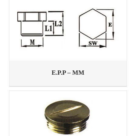
E.P.P – MM