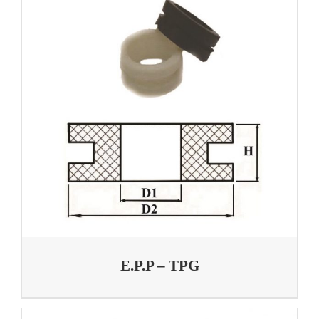
E.P.P – TPG