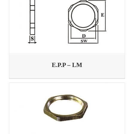
E.P.P – LM