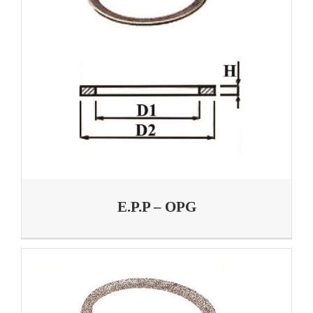
E.P.P – OPG