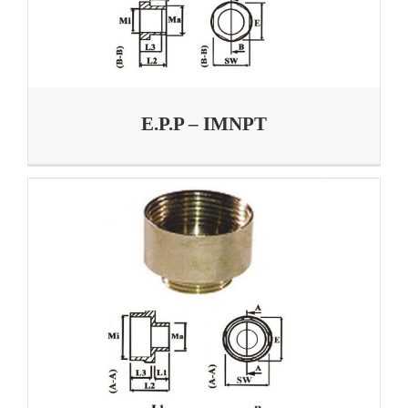
E.P.P – IMNPT