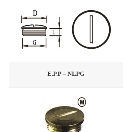
E.P.P – NLPG