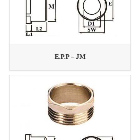
E.P.P – JM