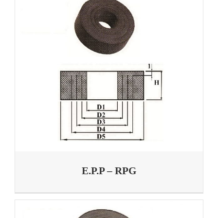
E.P.P – RPG