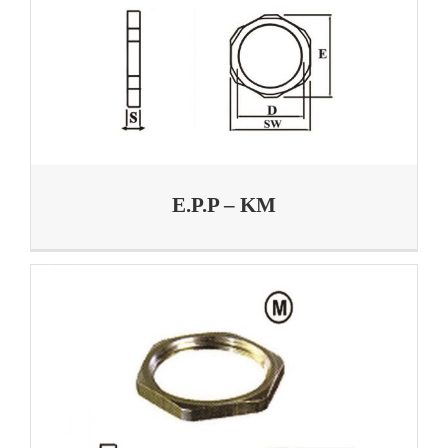
E.P.P – KM