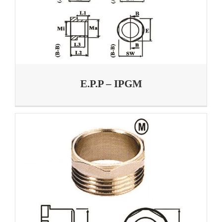
E.P.P – IPGM