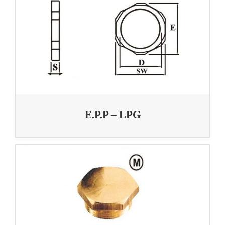
E.P.P – LPG