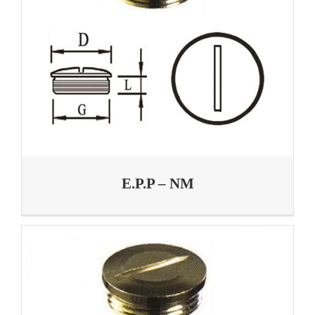
E.P.P – NM