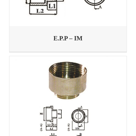
E.P.P – IM