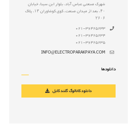
شهرک صنعتى عباس آباد، بلوار ابن سينا، خيابان
۴۰، بعد از ميدان صنعت، كوی كوشاوران ۱۳، پلاک
۲۶۰۶
021-36425233
021-36425234
021-36425235
INFO@ELECTROPARAKPAYA.COM
دانلودها
دانلود کاتالوگ گلند کابل