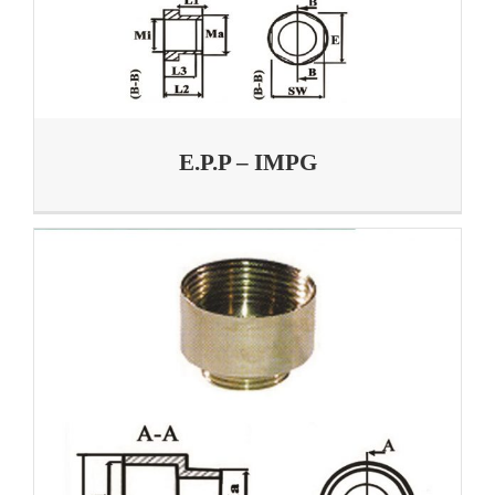
E.P.P – IMPG