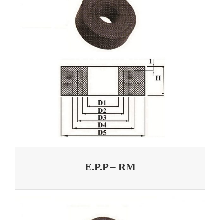
E.P.P – RM