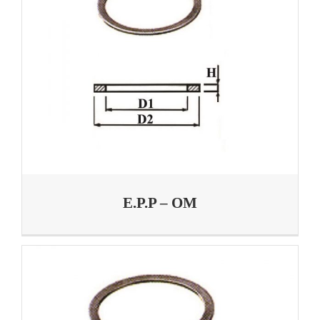
E.P.P – OM