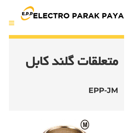
Ski
t
conten
متعلقات گلند کابل
EPP-JM