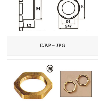
E.P.P – JPG