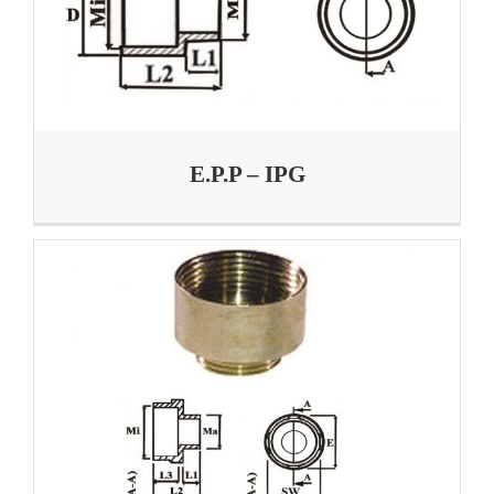
E.P.P – IPG