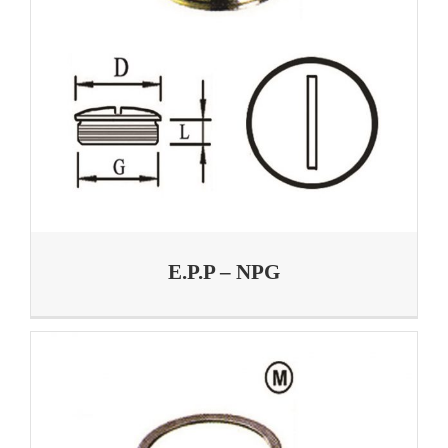
E.P.P – NPG