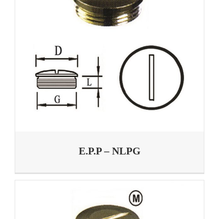
E.P.P – NLPG