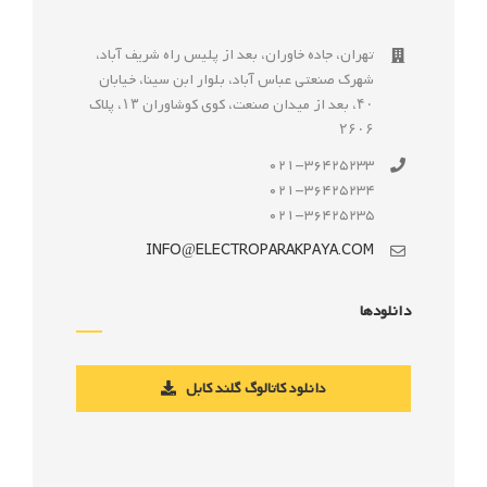
تهران، جاده خاوران، بعد از پليس راه شريف آباد،
شهرک صنعتى عباس آباد، بلوار ابن سينا، خيابان
۴۰، بعد از ميدان صنعت، كوی كوشاوران ۱۳، پلاک
۲۶۰۶
021-36425233
021-36425234
021-36425235
INFO@ELECTROPARAKPAYA.COM
دانلودها
دانلود کاتالوگ گلند کابل