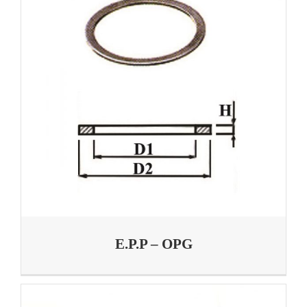
E.P.P – OPG