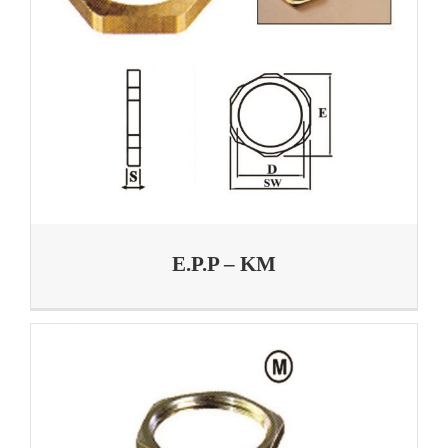
E.P.P – KM