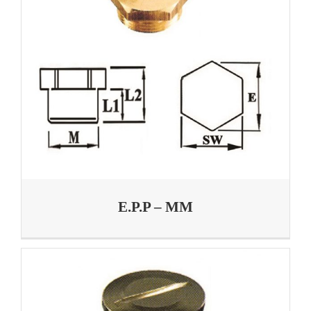
E.P.P – MM