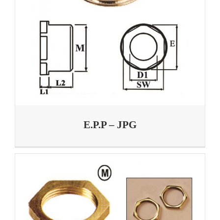
E.P.P – JPG