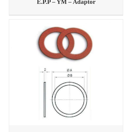
E.P.P – YM – Adaptor