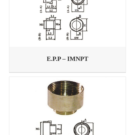
E.P.P – IMNPT