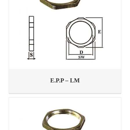
E.P.P – LM