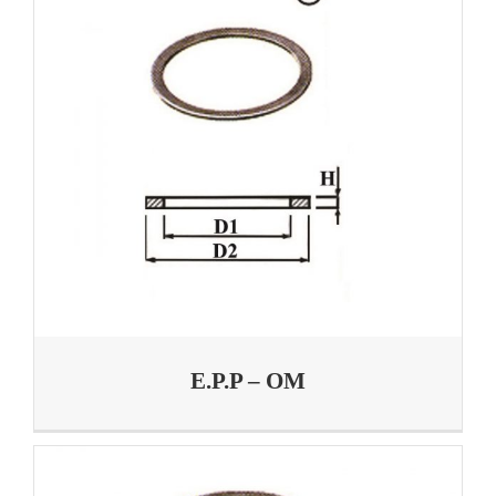
E.P.P – OM