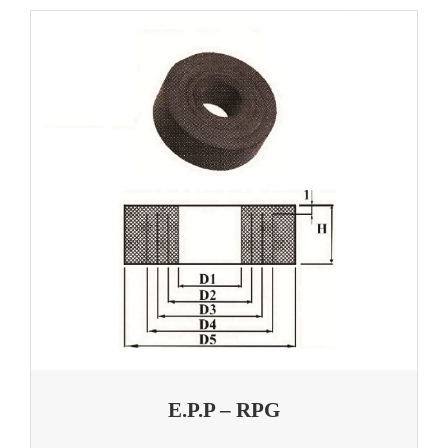
E.P.P – RPG