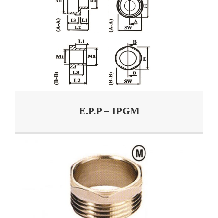
E.P.P – IPGM