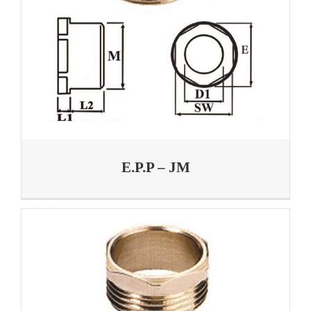
E.P.P – JM