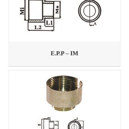
E.P.P – IM