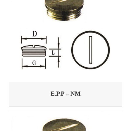
E.P.P – NM