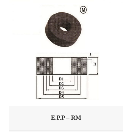
E.P.P – RM