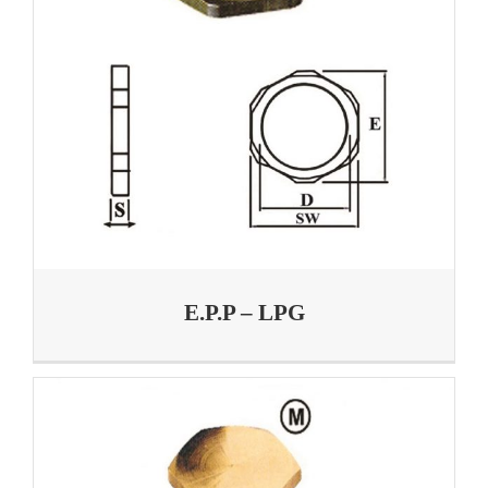
E.P.P – LPG