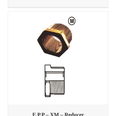
E.P.P – XM – Reducer