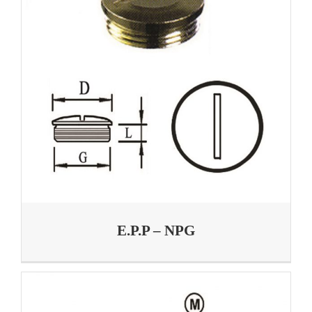
E.P.P – NPG