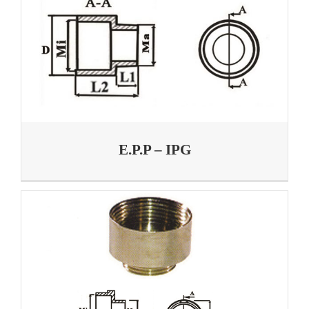
E.P.P – IPG