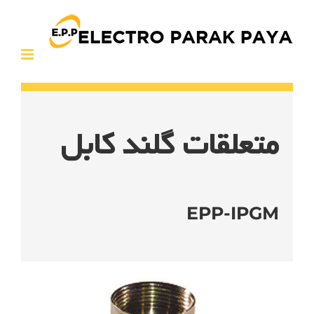
Ski
t
conten
متعلقات گلند کابل
EPP-IPGM