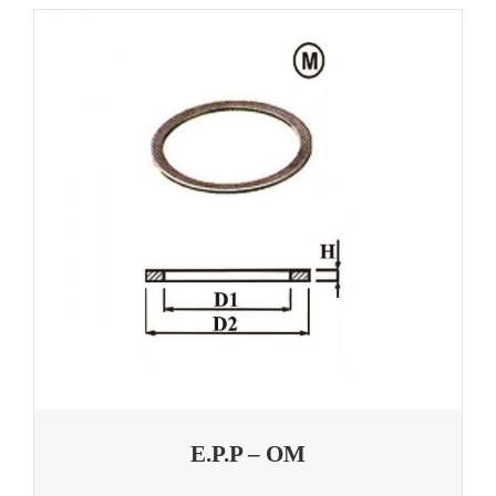
E.P.P – OM