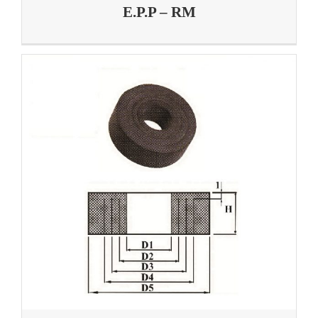
E.P.P – RM