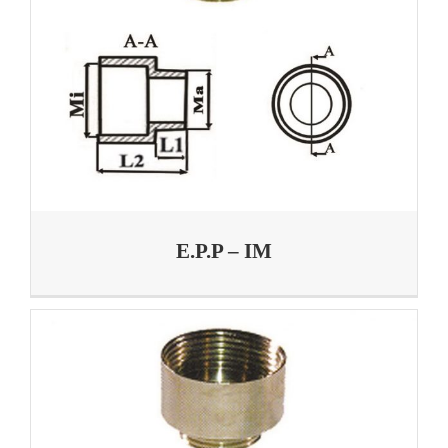
E.P.P – IM