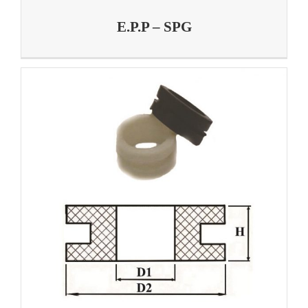
E.P.P – SPG