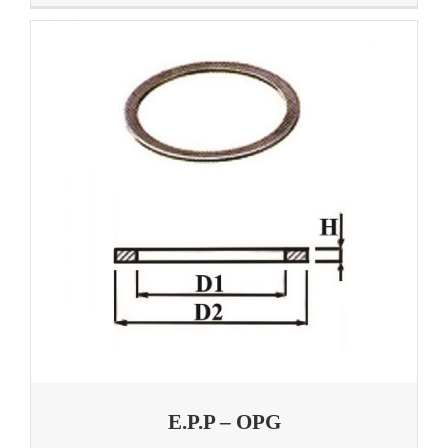
E.P.P – OPG