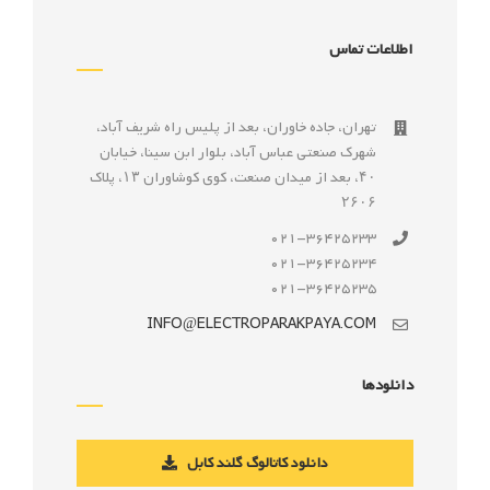
اطلاعات تماس
تهران، جاده خاوران، بعد از پليس راه شريف آباد،
شهرک صنعتى عباس آباد، بلوار ابن سينا، خيابان
۴۰، بعد از ميدان صنعت، كوی كوشاوران ۱۳، پلاک
۲۶۰۶
021-36425233
021-36425234
021-36425235
INFO@ELECTROPARAKPAYA.COM
دانلودها
دانلود کاتالوگ گلند کابل