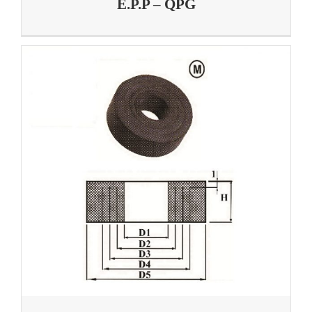
E.P.P – QPG