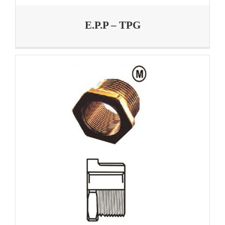
E.P.P – TPG