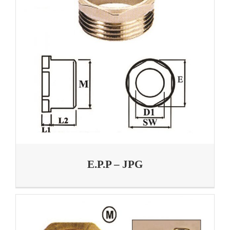
E.P.P – JPG