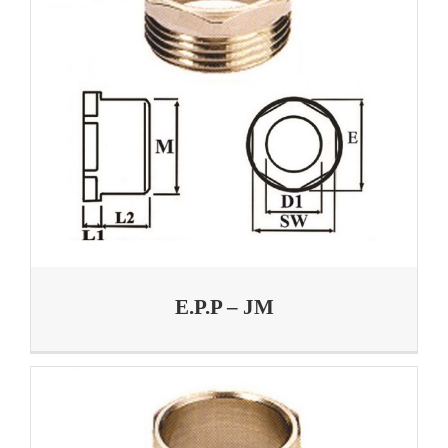
E.P.P – JM