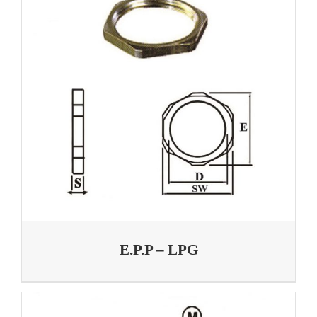
E.P.P – LPG