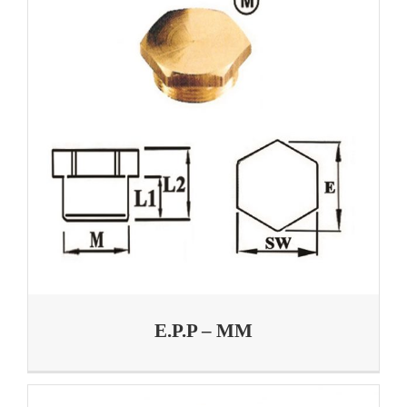
E.P.P – MM