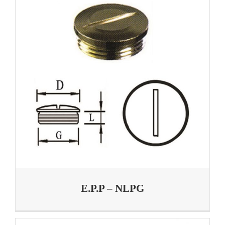
E.P.P – NLPG