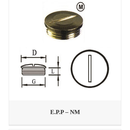
E.P.P – NM