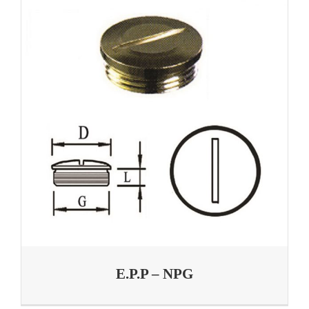
E.P.P – NPG