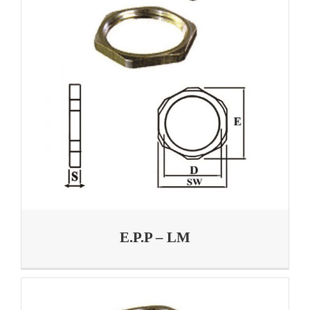
E.P.P – LM