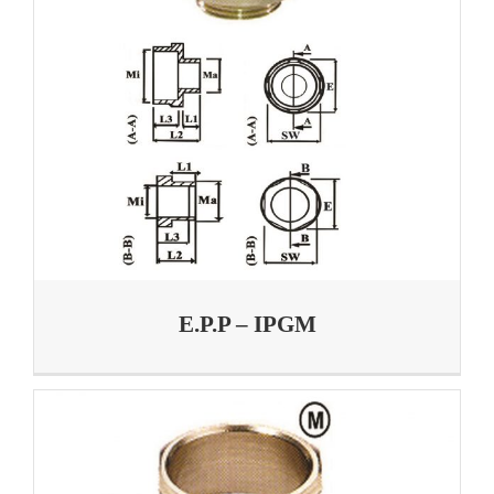
E.P.P – IPGM