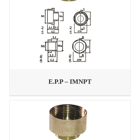
E.P.P – IMNPT