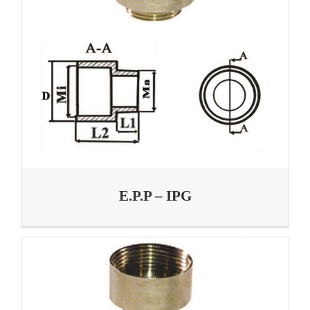
E.P.P – IPG