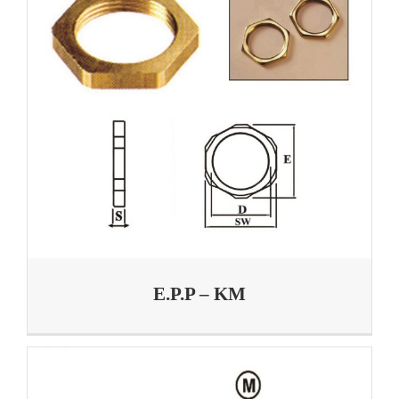
E.P.P – KM