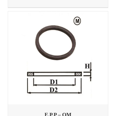
E.P.P – QM