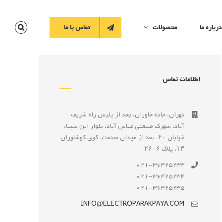
درباره ما
محصولات
تماس با ما
اطلاعات تماس
تهران، جاده خاوران، بعد از پليس راه شريف
آباد، شهرک صنعتى عباس آباد، بلوار ابن سينا،
خيابان ۴۰، بعد از ميدان صنعت، كوی كوشاوران
۱۳، پلاک ۲۶۰۶
021-36425233
021-36425234
021-36425235
INFO@ELECTROPARAKPAYA.COM