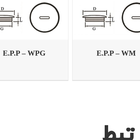
E.P.P – WM
E.P.P – WPG
تبط