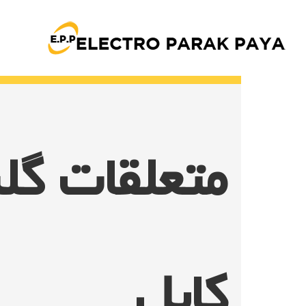
Ski
t
conten
متعلقات گل
کابل