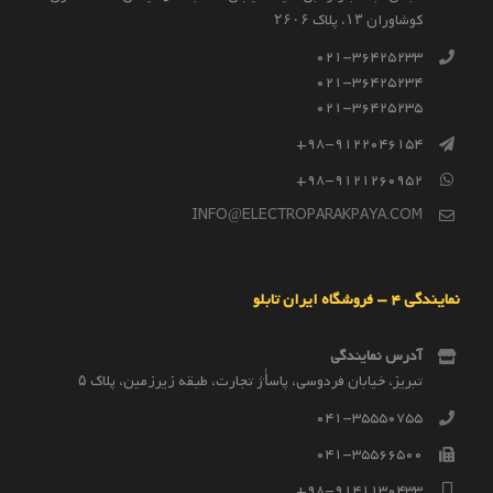
كوشاوران ۱۳، پلاک ۲۶۰۶
021-36425233
021-36425234
021-36425235
98-9122046154+
98-9121260952+
INFO@ELECTROPARAKPAYA.COM
نمایندگی 4 – فروشگاه ایران تابلو
آدرس نمایندگی
تبریز، خیابان فردوسی، پاساٰژ تجارت، طبقه زیرزمین، پلاک ۵
041-35550755
041-35566500
98-9141130433+