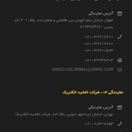
آدرس نمایندگی
اهواز، خیابان علم الهدی بین طالقانی و معمارزاده، پلاک ۲۰۱، کد
پستی ۶۱۹۳۸۷۴۶۶۰
061-32217901
061-32217902
061-32921573
061-32236303
SAEED.SOLIMANI9@GMAIL.COM
نمایندگی 3 – شرکت افشید الکتریک
آدرس نمایندگی
تهران، خیابان ایرانشهر جنوبی، پلاک 64، شرکت افشید الکتریک
021-88317853