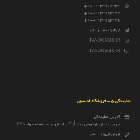
98-2133909339+
98-2133953147+
98-2133953146+
0910-3217477
FANOOSCHI.IR
FANOOSCHI.IR
نمایندگی 5 – فروشگاه ادیسون
آدرس نمایندگی
تبریز، خیابان فردوسی ، پاساٰژ آذربایجان، طبقه همکف، واحد ۲۳
041-25546214