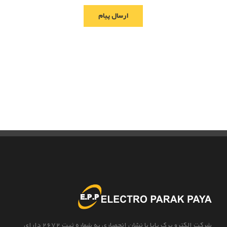
شرکت الکترو پرک پایا با نشان انحصاری به شماره ثبت 2672 دارای