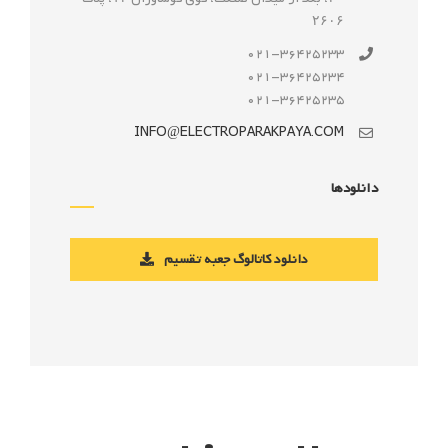
۲۶۰۶
021-36425233
021-36425234
021-36425235
INFO@ELECTROPARAKPAYA.COM
دانلودها
دانلود کاتالوگ جعبه تقسیم