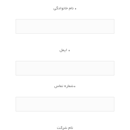
نام خانوادگی *
ایمل *
شماره تماس*
نام شرکت