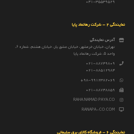
041-35539529
نمایندگی 2 – شرکت رهانماد پایا
آدرس نمایندگی
تهران، خیابان خرمشهر، خیابان عشق یار، خیابان هشتم، شماره ۶،
واحد ۵، شرکت رهانماد پایا
021-88749809
021-88512984
98-9912382069+
021-88748859
RAHA.NAMAD.PAYA.CO
RANAPA-CO.COM
نمایندگی 6 – فروشگاه کالای برق سلیمانی