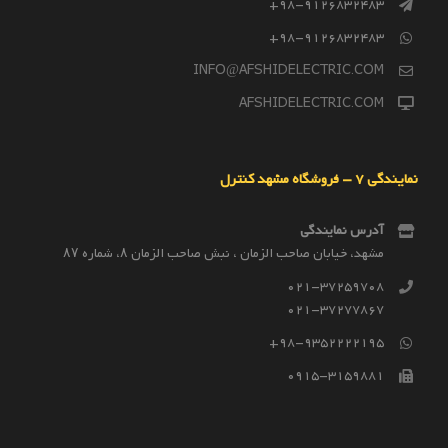
98-9126832483+
98-9126832483+
INFO@AFSHIDELECTRIC.COM
AFSHIDELECTRIC.COM
نمایندگی 7 – فروشگاه مشهد کنترل
آدرس نمایندگی
مشهد، خیابان صاحب الزمان ، نبش صاحب الزمان ۸، شماره ۸۷
021-37259708
021-37277867
98-9352222195+
0915-3159881