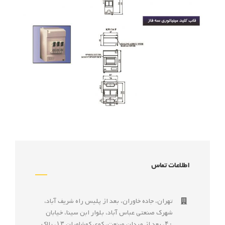
اطلاعات تماس
تهران، جاده خاوران، بعد از پليس راه شريف آباد،
شهرک صنعتى عباس آباد، بلوار ابن سينا، خيابان
۴۰، بعد از ميدان صنعت، كوی كوشاوران ۱۳، پلاک