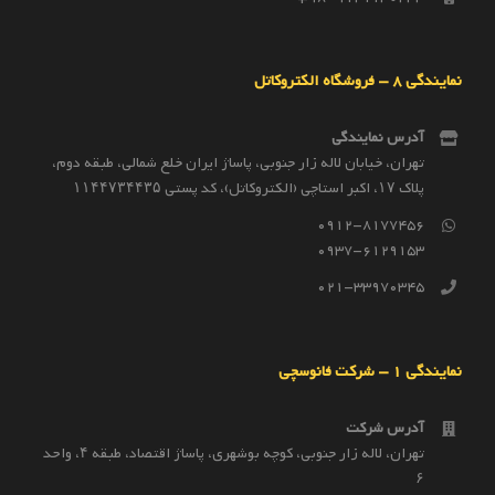
نمایندگی 8 – فروشگاه الکتروکاتل
آدرس نمایندگی
تهران، خیابان لاله زار جنوبی، پاساژ ایران خلع شمالی، طبقه دوم،
پلاک ۱۷، اکبر استاچی (الکتروکاتل)، کد پستی ۱۱۴۴۷۳۴۴۳۵
0912-8177456
0937-6129153
021-33970345
نمایندگی 1 – شرکت فانوسچی
آدرس شرکت
تهران، لاله زار جنوبی، کوچه بوشهری، پاساژ اقتصاد، طبقه ۴، واحد
۶