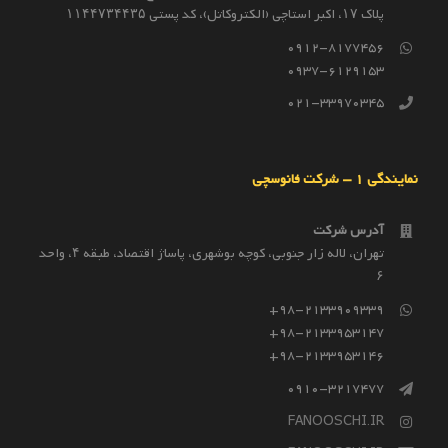
پلاک ۱۷، اکبر استاچی (الکتروکاتل)، کد پستی ۱۱۴۴۷۳۴۴۳۵
0912-8177456
0937-6129153
021-33970345
نمایندگی 1 – شرکت فانوسچی
آدرس شرکت
تهران، لاله زار جنوبی، کوچه بوشهری، پاساژ اقتصاد، طبقه ۴، واحد
۶
98-2133909339+
98-2133953147+
98-2133953146+
0910-3217477
FANOOSCHI.IR