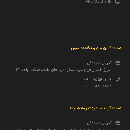
FANOOSCHI.IR
نمایندگی 5 – فروشگاه ادیسون
آدرس نمایندگی
تبریز، خیابان فردوسی ، پاساٰژ آذربایجان، طبقه همکف، واحد ۲۳
041-25546214
041-35539529
نمایندگی 2 – شرکت رهانماد پایا
آدرس نمایندگی
تهران، خیابان خرمشهر، خیابان عشق یار، خیابان هشتم، شماره ۶،