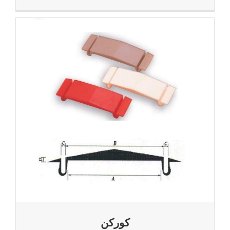
کورکن