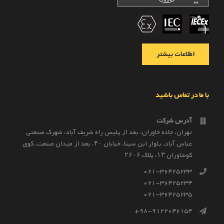
اطلاعات بیشتر
با ما در تماس باشید
آدرس شرکت
تهران، جاده خاوران، بعد از پليس راه شريف آباد، شهرک صنعتى
عباس آباد، بلوار ابن سينا، خيابان ۴۰، بعد از ميدان صنعت، كوی
كوشاوران ۱۳، پلاک ۲۶۰۶
021-36425233
021-36425234
021-36425235
98-9122046154+