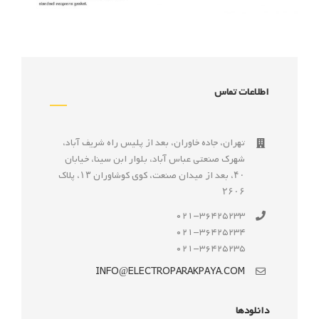
اطلاعات تماس
تهران، جاده خاوران، بعد از پليس راه شريف آباد،
شهرک صنعتى عباس آباد، بلوار ابن سينا، خيابان
۴۰، بعد از ميدان صنعت، كوی كوشاوران ۱۳، پلاک
۲۶۰۶
021-36425233
021-36425234
021-36425235
INFO@ELECTROPARAKPAYA.COM
دانلودها