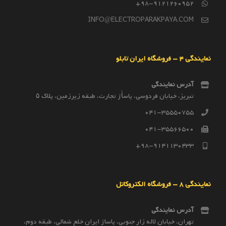
98-9121260952+
INFO@ELECTROPARAKPAYA.COM
نمایندگی 4 – فروشگاه ایران تابلو
آدرس نمایندگی
تبریز، خیابان فردوسی، پاساٰژ تجارت، طبقه زیرزمین، پلاک ۵
041-35550755
041-35566500
98-9141130433+
نمایندگی 8 – فروشگاه الکتروکاتل
آدرس نمایندگی
تهران، خیابان لاله زار جنوبی، پاساژ ایران خلع شمالی، طبقه دوم،