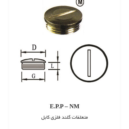
E.P.P – NM
متعلقات گلند فلزی کابل