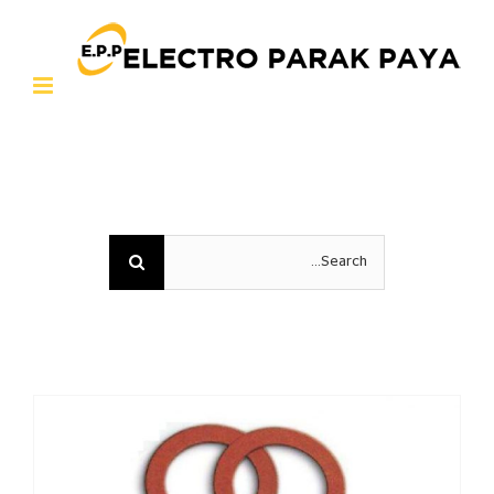
Ski
t
conten
Search
for: