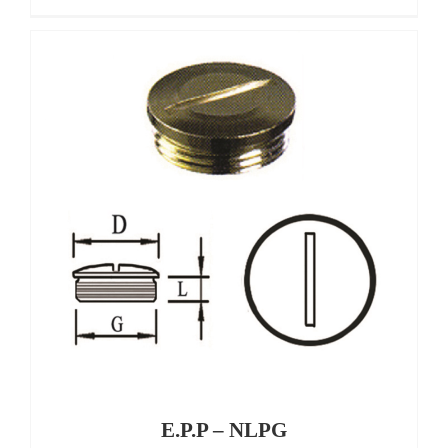
E.P.P – NLPG