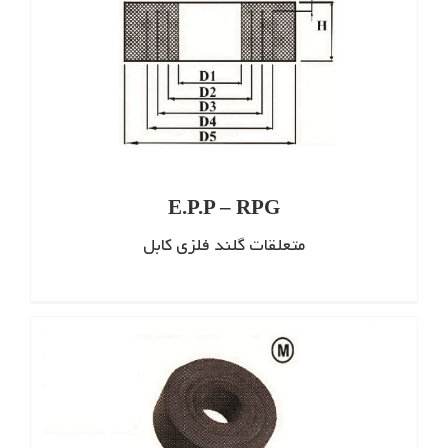
E.P.P – RPG
متعلقات گلند فلزی کابل