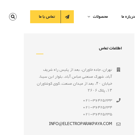
درباره ما
محصولات
تماس با ما
اطلاعات تماس
تهران، جاده خاوران، بعد از پليس راه شريف
آباد، شهرک صنعتى عباس آباد، بلوار ابن سينا،
خيابان ۴۰، بعد از ميدان صنعت، كوی كوشاوران
۱۳، پلاک ۲۶۰۶
021-36425233
021-36425234
021-36425235
INFO@ELECTROPARAKPAYA.COM