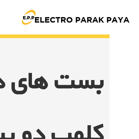
Ski
t
conten
بست های د
کلمپ دو پی