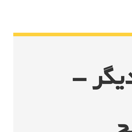
یگر –
چ