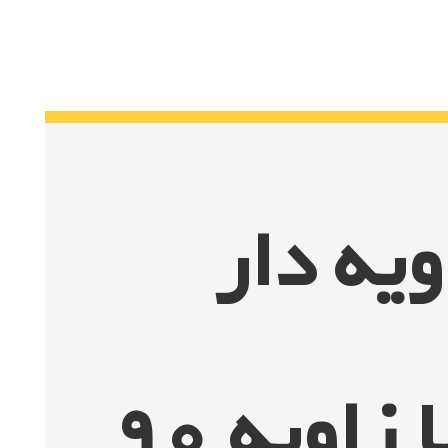
ویه دار
زنگوله ای با زاویه 90