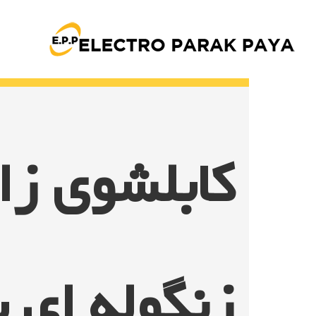
Ski
t
conten
کابلشوی زا