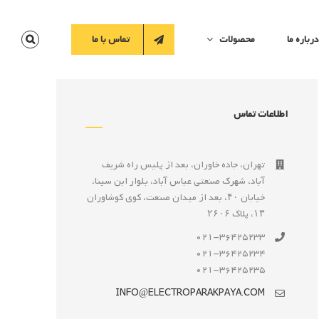
درباره ما
محصولات
تماس با ما
اطلاعات تماس
تهران، جاده خاوران، بعد از پليس راه شريف
آباد، شهرک صنعتى عباس آباد، بلوار ابن سينا،
خيابان ۴۰، بعد از ميدان صنعت، كوی كوشاوران
۱۳، پلاک ۲۶۰۶
021-36425233
021-36425234
021-36425235
INFO@ELECTROPARAKPAYA.COM