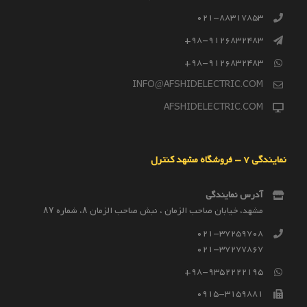
021-88317853
98-9126832483+
98-9126832483+
INFO@AFSHIDELECTRIC.COM
AFSHIDELECTRIC.COM
نمایندگی 7 – فروشگاه مشهد کنترل
آدرس نمایندگی
مشهد، خیابان صاحب الزمان ، نبش صاحب الزمان ۸، شماره ۸۷
021-37259708
021-37277867
98-9352222195+
0915-3159881