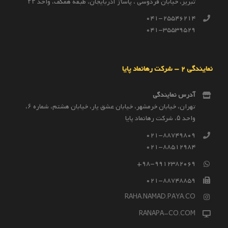
تبریز، خیابان فردوسی ، پاساٰژ آذربایجان، طبقه همکف، واحد ۲۳
041-25546214
041-35539529
نمایندگی 2 – شرکت رهانماد پایا
آدرس نمایندگی
تهران، خیابان خرمشهر، خیابان عشق یار، خیابان هشتم، شماره ۶،
واحد ۵، شرکت رهانماد پایا
021-88749809
021-88512984
98-9912382069+
021-88748859
RAHA.NAMAD.PAYA.CO
RANAPA-CO.COM