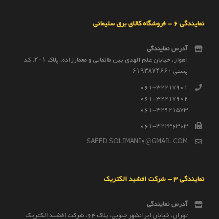
نمایندگی 6 – فروشگاه کالای برق سلیمانی
آدرس نمایندگی
اهواز، خیابان علم الهدی بین طالقانی و معمارزاده، پلاک ۲۰۱، کد
پستی ۶۱۹۳۸۷۴۶۶۰
061-32217901
061-32217902
061-32921573
061-32236303
SAEED.SOLIMANI9@GMAIL.COM
نمایندگی 3 – شرکت افشید الکتریک
آدرس نمایندگی
تهران، خیابان ایرانشهر جنوبی، پلاک 64، شرکت افشید الکتریک