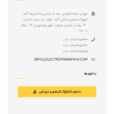
تهران، جاده خاوران، بعد از پليس راه شريف آباد،
شهرک صنعتى عباس آباد، بلوار ابن سينا، خيابان
۴۰، بعد از ميدان صنعت، كوی كوشاوران ۱۳، پلاک
۲۶۰۶
021-36425233
021-36425234
021-36425235
INFO@ELECTROPARAKPAYA.COM
دانلودها
دانلود کاتالوگ کابلشو و دوراهی