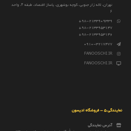
تهران، لاله زار جنوبی، کوچه بوشهری، پاساژ اقتصاد، طبقه ۴، واحد
۶
98-2133909339+
98-2133953147+
98-2133953146+
0910-3217477
FANOOSCHI.IR
FANOOSCHI.IR
نمایندگی 5 – فروشگاه ادیسون
آدرس نمایندگی