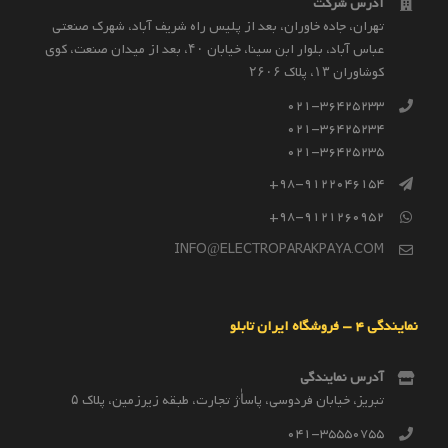
آدرس شرکت
تهران، جاده خاوران، بعد از پليس راه شريف آباد، شهرک صنعتى
عباس آباد، بلوار ابن سينا، خيابان ۴۰، بعد از ميدان صنعت، كوی
كوشاوران ۱۳، پلاک ۲۶۰۶
021-36425233
021-36425234
021-36425235
98-9122046154+
98-9121260952+
INFO@ELECTROPARAKPAYA.COM
نمایندگی 4 – فروشگاه ایران تابلو
آدرس نمایندگی
تبریز، خیابان فردوسی، پاساٰژ تجارت، طبقه زیرزمین، پلاک ۵
041-35550755