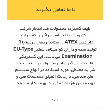
با ما تماس بگیرید
طیف گسترده محصولات ضدانفجار شرکت
الکتروپرک­ پایا بر اساس آخرین تغییرات
دایرکتیو
ATEX
و استانداردهای مرتبط با آن
تولید شده و دارای گواهینامه معتبر
EU-Type
Examination
می ­باشد. این گستردگی،
قابلیت بکارگیری این محصولات را متناسب با
شرایط محیطی، مورد استفاده در انواع سیستم
­های صنعتی، با رعایت انطباق مشخصات فنی و
بهینه ­ترین هزینه ممکن به بهره­ بردار میدهد.
نام *