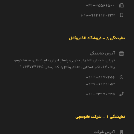
041-35566500
98-9141130433+
نمایندگی 8 – فروشگاه الکتروکاتل
آدرس نمایندگی
تهران، خیابان لاله زار جنوبی، پاساژ ایران خلع شمالی، طبقه دوم،
پلاک ۱۷، اکبر استاچی (الکتروکاتل)، کد پستی ۱۱۴۴۷۳۴۴۳۵
0912-8177456
0937-6129153
021-33970345
نمایندگی 1 – شرکت فانوسچی
آدرس شرکت