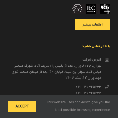
اطلاعات بیشتر
با ما در تماس باشید
آدرس شرکت
تهران، جاده خاوران، بعد از پليس راه شريف آباد، شهرک صنعتى
عباس آباد، بلوار ابن سينا، خيابان ۴۰، بعد از ميدان صنعت، كوی
كوشاوران ۱۳، پلاک ۲۶۰۶
021-36425233
021-36425234
021-36425235
This website uses cookies to give you the
ACCEPT
98-9122046154+
best possible browsing experience.
98-9121260952+