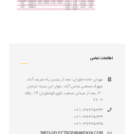
اطلاعات تماس
تهران، جاده خاوران، بعد از پليس راه شريف آباد،
شهرک صنعتى عباس آباد، بلوار ابن سينا، خيابان
۴۰، بعد از ميدان صنعت، كوی كوشاوران ۱۳، پلاک
۲۶۰۶
021-36425233
021-36425234
021-36425235
INFO@ELECTROPARAKPAYA.COM