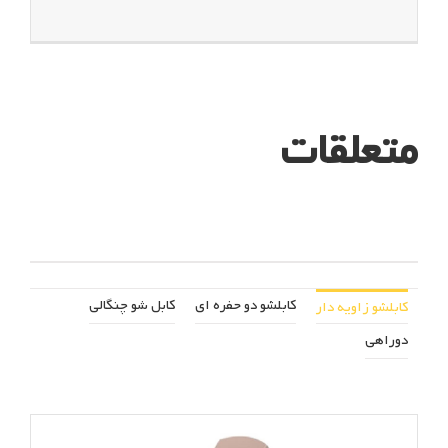
متعلقات
کابلشو دو حفره ای
کابل شو چنگالی
کابلشو زاویه دار
دوراهی