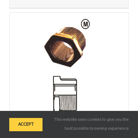
This website uses cookies to give you the
ACCEPT
best possible browsing experience.
E.P.P – XM – Reducer