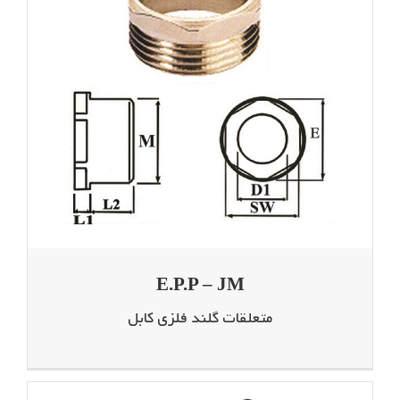
E.P.P – JM
متعلقات گلند فلزی کابل