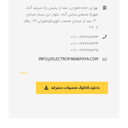
تهران، جاده خاوران، بعد از پليس راه شريف آباد،
شهرک صنعتى عباس آباد، بلوار ابن سينا، خيابان
۴۰، بعد از ميدان صنعت، كوی كوشاوران ۱۳، پلاک
۲۶۰۶
021-36425233
021-36425234
021-36425235
INFO@ELECTROPARAKPAYA.COM
دانلود کاتالوگ محصولات متفرقه