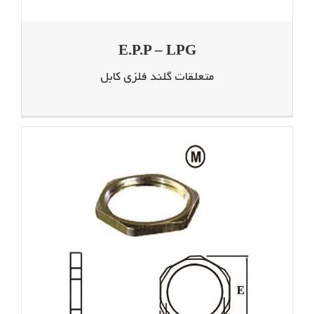
E.P.P – LPG
متعلقات گلند فلزی کابل