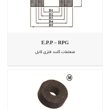
E.P.P – RPG
متعلقات گلند فلزی کابل