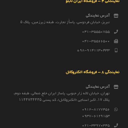
نمایندگی 4 – فروشگاه ایران تابلو
آدرس نمایندگی
تبریز، خیابان فردوسی، پاساٰژ تجارت، طبقه زیرزمین، پلاک ۵
041-35550755
041-35566500
98-9141130433+
نمایندگی 8 – فروشگاه الکتروکاتل
آدرس نمایندگی
تهران، خیابان لاله زار جنوبی، پاساژ ایران خلع شمالی، طبقه دوم،
پلاک ۱۷، اکبر استاچی (الکتروکاتل)، کد پستی ۱۱۴۴۷۳۴۴۳۵
0912-8177456
0937-6129153
021-33970345