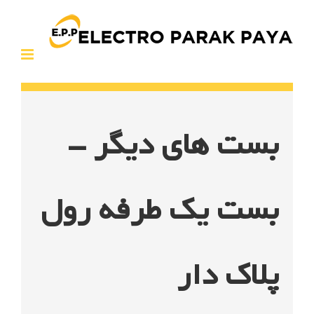
Ski
t
conten
بست های دیگر –
بست یک طرفه رول
پلاک دار