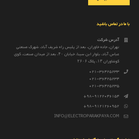
با ما در تماس باشید
آدرس شرکت
تهران، جاده خاوران، بعد از پليس راه شريف آباد، شهرک صنعتى
عباس آباد، بلوار ابن سينا، خيابان ۴۰، بعد از ميدان صنعت، كوی
كوشاوران ۱۳، پلاک ۲۶۰۶
021-36425233
021-36425234
021-36425235
98-9122046154+
98-9121260952+
INFO@ELECTROPARAKPAYA.COM