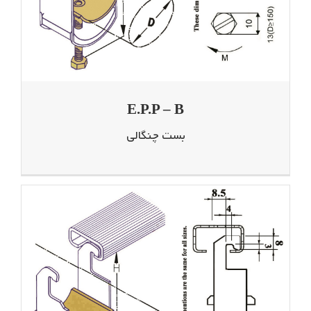
E.P.P – B
بست چنگالی