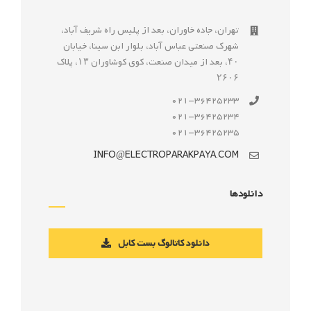
تهران، جاده خاوران، بعد از پليس راه شريف آباد،
شهرک صنعتى عباس آباد، بلوار ابن سينا، خيابان
۴۰، بعد از ميدان صنعت، كوی كوشاوران ۱۳، پلاک
۲۶۰۶
021-36425233
021-36425234
021-36425235
INFO@ELECTROPARAKPAYA.COM
دانلودها
دانلود کاتالوگ بست کابل