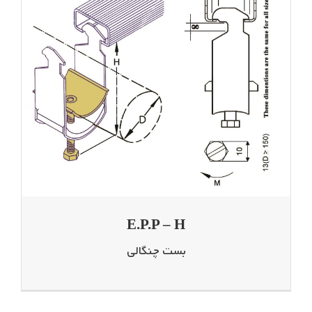
E.P.P – H
بست چنگالی