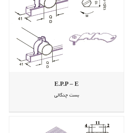
E.P.P – E
بست چنگالی