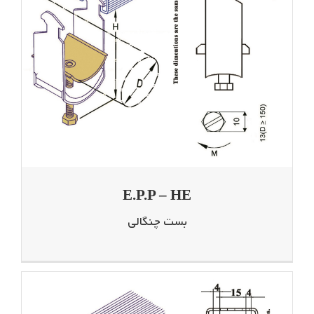
E.P.P – HE
بست چنگالی