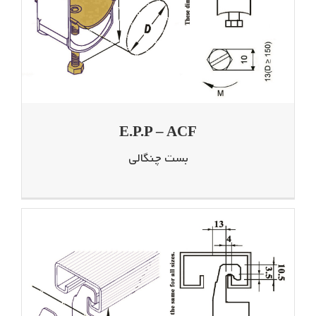
E.P.P – ACF
بست چنگالی