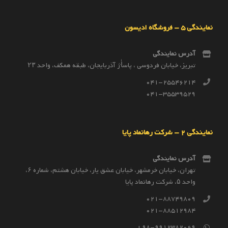
نمایندگی 5 – فروشگاه ادیسون
آدرس نمایندگی
تبریز، خیابان فردوسی ، پاساٰژ آذربایجان، طبقه همکف، واحد ۲۳
041-25546214
041-35539529
نمایندگی 2 – شرکت رهانماد پایا
آدرس نمایندگی
تهران، خیابان خرمشهر، خیابان عشق یار، خیابان هشتم، شماره ۶،
واحد ۵، شرکت رهانماد پایا
021-88749809
021-88512984
98-9912382069+