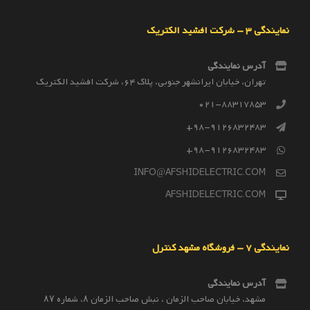
نمایندگی 3 – شرکت افشید الکتریک
آدرس نمایندگی
تهران، خیابان ایرانشهر جنوبی، پلاک 64، شرکت افشید الکتریک
021-88317853
98-9126832483+
98-9126832483+
INFO@AFSHIDELECTRIC.COM
AFSHIDELECTRIC.COM
نمایندگی 7 – فروشگاه مشهد کنترل
آدرس نمایندگی
مشهد، خیابان صاحب الزمان ، نبش صاحب الزمان ۸، شماره ۸۷