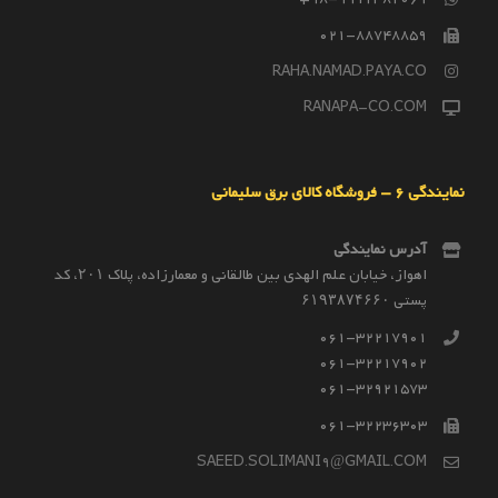
021-88748859
RAHA.NAMAD.PAYA.CO
RANAPA-CO.COM
نمایندگی 6 – فروشگاه کالای برق سلیمانی
آدرس نمایندگی
اهواز، خیابان علم الهدی بین طالقانی و معمارزاده، پلاک ۲۰۱، کد
پستی ۶۱۹۳۸۷۴۶۶۰
061-32217901
061-32217902
061-32921573
061-32236303
SAEED.SOLIMANI9@GMAIL.COM