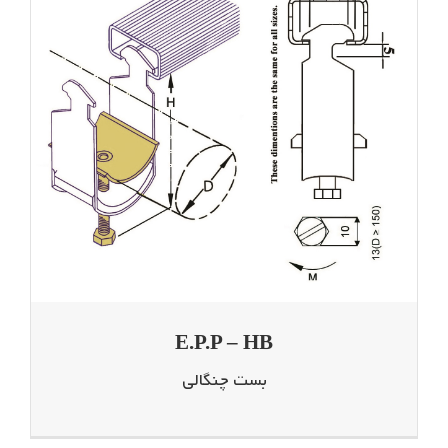
E.P.P – HB
بست چنگالی