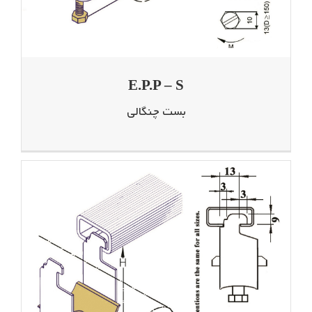
E.P.P – S
بست چنگالی