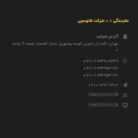
نمایندگی 1 – شرکت فانوسچی
آدرس شرکت
تهران، لاله زار جنوبی، کوچه بوشهری، پاساژ اقتصاد، طبقه ۴، واحد
۶
98-2133909339+
98-2133953147+
98-2133953146+
0910-3217477
FANOOSCHI.IR
FANOOSCHI.IR