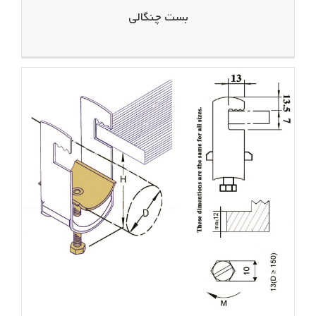
بست چنگالی