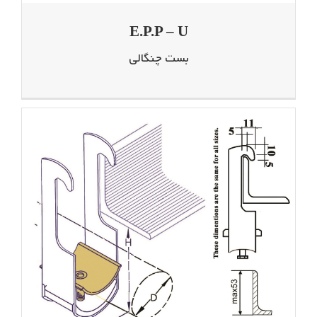
E.P.P – U
بست چنگالی