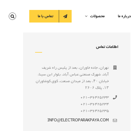
درباره ما
محصولات
تماس با ما
اطلاعات تماس
تهران، جاده خاوران، بعد از پليس راه شريف
آباد، شهرک صنعتى عباس آباد، بلوار ابن سينا،
خيابان ۴۰، بعد از ميدان صنعت، كوی كوشاوران
۱۳، پلاک ۲۶۰۶
021-36425233
021-36425234
021-36425235
INFO@ELECTROPARAKPAYA.COM