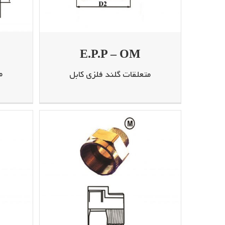
E.P.P – OM
م
متعلقات گلند فلزی کابل