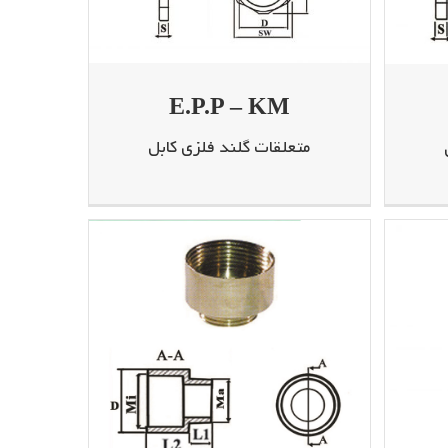
E.P.P – KM
متعلقات گلند فلزی کابل