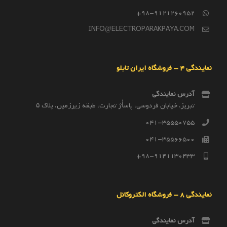
98-9121260952+
INFO@ELECTROPARAKPAYA.COM
نمایندگی 4 – فروشگاه ایران تابلو
آدرس نمایندگی
تبریز، خیابان فردوسی، پاساٰژ تجارت، طبقه زیرزمین، پلاک ۵
041-35550755
041-35566500
98-9141130433+
نمایندگی 8 – فروشگاه الکتروکاتل
آدرس نمایندگی