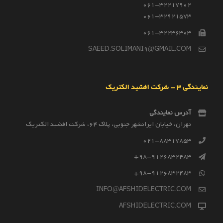
061-32217902
061-32921573
061-32236303
SAEED.SOLIMANI9@GMAIL.COM
نمایندگی 3 – شرکت افشید الکتریک
آدرس نمایندگی
تهران، خیابان ایرانشهر جنوبی، پلاک 64، شرکت افشید الکتریک
021-88317853
98-9126832483+
98-9126832483+
INFO@AFSHIDELECTRIC.COM
AFSHIDELECTRIC.COM