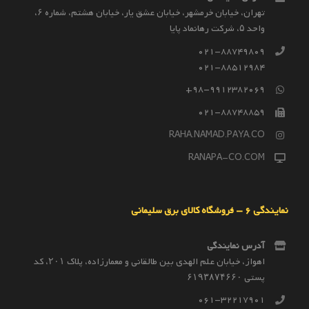
تهران، خیابان خرمشهر، خیابان عشق یار، خیابان هشتم، شماره ۶،
واحد ۵، شرکت رهانماد پایا
021-88749809
021-88512984
98-9912382069+
021-88748859
RAHA.NAMAD.PAYA.CO
RANAPA-CO.COM
نمایندگی 6 – فروشگاه کالای برق سلیمانی
آدرس نمایندگی
اهواز، خیابان علم الهدی بین طالقانی و معمارزاده، پلاک ۲۰۱، کد
پستی ۶۱۹۳۸۷۴۶۶۰
061-32217901