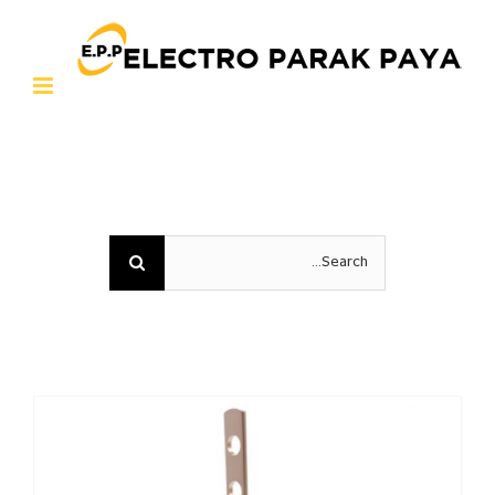
Ski
t
conten
Search
for: