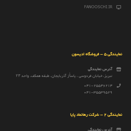
FANOOSCHI.IR
نمایندگی 5 – فروشگاه ادیسون
آدرس نمایندگی
تبریز، خیابان فردوسی ، پاساٰژ آذربایجان، طبقه همکف، واحد ۲۳
041-25546214
041-35539529
نمایندگی 2 – شرکت رهانماد پایا
آدرس نمایندگی