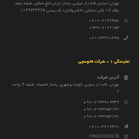
تهران، خیابان لاله زار جنوبی، پاساژ ایران خلع شمالی، طبقه دوم،
پلاک ۱۷، اکبر استاچی (الکتروکاتل)، کد پستی ۱۱۴۴۷۳۴۴۳۵
0912-8177456
0937-6129153
021-33970345
نمایندگی 1 – شرکت فانوسچی
آدرس شرکت
تهران، لاله زار جنوبی، کوچه بوشهری، پاساژ اقتصاد، طبقه ۴، واحد
۶
98-2133909339+
98-2133953147+
98-2133953146+
0910-3217477
FANOOSCHI.IR