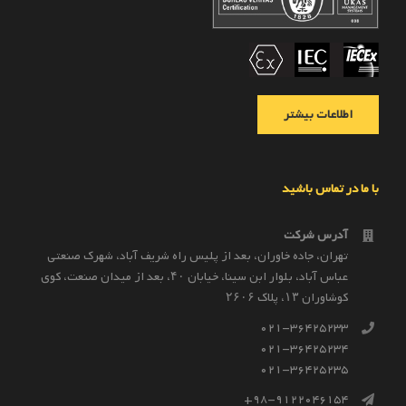
اطلاعات بیشتر
با ما در تماس باشید
آدرس شرکت
تهران، جاده خاوران، بعد از پليس راه شريف آباد، شهرک صنعتى
عباس آباد، بلوار ابن سينا، خيابان ۴۰، بعد از ميدان صنعت، كوی
كوشاوران ۱۳، پلاک ۲۶۰۶
021-36425233
021-36425234
021-36425235
98-9122046154+